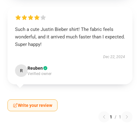
Such a cute Justin Bieber shirt! The fabric feels
wonderful, and it arrived much faster than I expected.
Super happy!
Dec 22, 2024
Reuben
R
Verified owner
Write your review
1
/
1