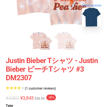
blank template
Justin Bieber Tシャツ - Justin
Bieber ピーチTシャツ #3
DM2307
(1 customer reviews)
¥4,803
¥3,843
-20%
$26.50
Type