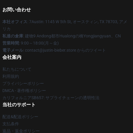
お問い合わせ
本社オフィス
: 7Austin: 1145 W 5th St, オースティン, TX 78703, アメ
リカ
私達の倉庫
: 建物9 Andong都市Hualongの橋Yongjiangyuan、CN
営業時間
: 9:00～18:00(月～金)
電子メール
: contact@justin-bieber.store からのツイート
会社案内
私たちについて
利用規約
プライバシーポリシー
DMCA - 著作権ポリシー
カリフォルニアSB657: サプライチェーンの透明性法
当社のサポート
配送&配送ポリシー
支払条件
返品・返金ポリシー