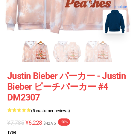
blank template
Justin Bieber パーカー - Justin
Bieber ピーチパーカー #4
DM2307
(5 customer reviews)
¥7,785
¥6,228
-20%
$42.95
Type