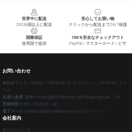
Footer
世界中に配送
安心してお買い物
200カ国以上に配送
クリックから配送まで24/7保護
国際保証
100％安全なチェックアウト
使用国で提供
PayPal / マスターカード / ビザ
お問い合わせ
本社オフィス
: 7Austin: 1145 W 5th St, オースティン, TX 78703, アメ
リカ
私達の倉庫
: 建物9 Andong都市Hualongの橋Yongjiangyuan、CN
営業時間
: 9:00～18:00(月～金)
電子メール
: contact@justin-bieber.store からのツイート
会社案内
私たちについて