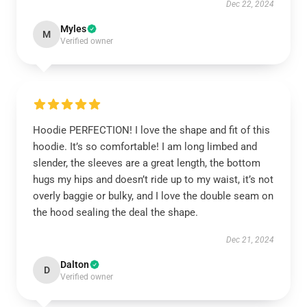
Dec 22, 2024
Myles
M
Verified owner
Hoodie PERFECTION! I love the shape and fit of this
hoodie. It’s so comfortable! I am long limbed and
slender, the sleeves are a great length, the bottom
hugs my hips and doesn’t ride up to my waist, it’s not
overly baggie or bulky, and I love the double seam on
the hood sealing the deal the shape.
Dec 21, 2024
Dalton
D
Verified owner