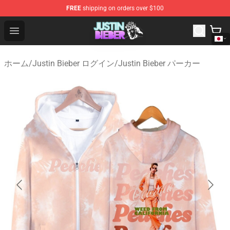
FREE
shipping on orders over $100
Justin Bieber Store - Official Justin Bieber Merchandise 
Open menu
ホーム
/
Justin Bieber ログイン
/
Justin Bieber パーカー