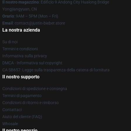
Il nostro magazzino
: Edificio 9 Andong City Hualong Bridge
Yongjiangyuan, CN
Orario
: 9AM – 5PM (Mon – Fri)
Email
: contact@justin-bieber.store
La nostra azienda
Su di noi
Termini e condizioni
Informativa sulla privacy
DMCA - Informativa sul copyright
CA SB657: Legge sulla trasparenza della catena di fornitura
Il nostro supporto
Condizioni di spedizione e consegna
Termini di pagamento
Condizioni di ritorno e rimborso
Contattaci
Aiuto del cliente (FAQ)
Whosale
Il nostro negozio