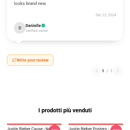
looks brand new.
Dec 22, 2024
Danielle
D
Verified owner
Write your review
1
/
1
I prodotti più venduti
Justin Bieber Cause - No.
Justin Bieber Posters -