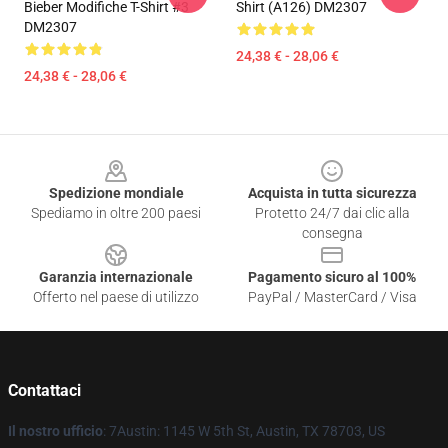
Bieber Modifiche T-Shirt #3
Shirt (A126) DM2307
DM2307
24,38 € - 28,06 €
24,38 € - 28,06 €
Footer
Spedizione mondiale
Acquista in tutta sicurezza
Spediamo in oltre 200 paesi
Protetto 24/7 dai clic alla
consegna
Garanzia internazionale
Pagamento sicuro al 100%
Offerto nel paese di utilizzo
PayPal / MasterCard / Visa
Contattaci
Il nostro ufficio
: 7Austin: 1145 W 5th St, Austin, TX 78703, US