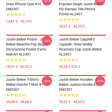
-20%
-20%
Drew IPhone Case #10
Popolari Singer Justin Bieber
DM2307
HD Stampa Tela Pittura
Poster AL2407
14,81 € - 16,10 €
18,21 € - 42,22 €
Justin Bieber Poster - Justin
Justin Bieber Cappelli E
-20%
Bieber Maschio Pop Singer
Cappelli - Drew Smiley
Decorazione Poster D'arte
Ricamato Cap Justin Bieber
Wall Art AL2407
AL2407
18,21 € - 42,22 €
26,22 €
$28.5
Justin Bieber T-Shirts - Justin
Justin Bieber Hoodies - Justin
-20%
-20%
Bieber Pesche T-Shirt #1
Bieber Justice Hoodie #3
DM2307
DM2307
24,38 € - 28,06 €
39,51 € - 45,95 €