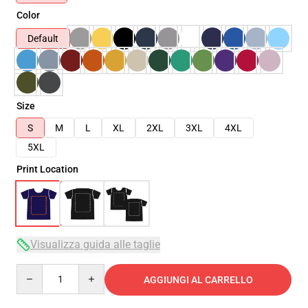
Color
Default
Size
S
M
L
XL
2XL
3XL
4XL
5XL
Print Location
Visualizza guida alle taglie
Quantity
AGGIUNGI AL CARRELLO