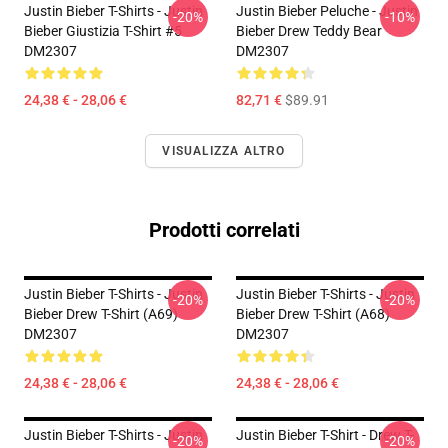
Justin Bieber T-Shirts - Justin
Justin Bieber Peluche - Justin
-20%
-10%
Bieber Giustizia T-Shirt #5
Bieber Drew Teddy Bear
DM2307
DM2307
24,38 € - 28,06 €
82,71 €
$89.91
VISUALIZZA ALTRO
Prodotti correlati
Justin Bieber T-Shirts - Justin
Justin Bieber T-Shirts - Justin
-20%
-20%
Bieber Drew T-Shirt (A69)
Bieber Drew T-Shirt (A68)
DM2307
DM2307
24,38 € - 28,06 €
24,38 € - 28,06 €
Justin Bieber T-Shirts - Justin
Justin Bieber T-Shirt - Drew T-
-20%
-20%