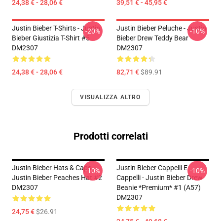
24,38 € - 28,06 €
39,51 € - 45,95 €
Justin Bieber T-Shirts - Justin
Justin Bieber Peluche - Justin
-20%
-10%
Bieber Giustizia T-Shirt #5
Bieber Drew Teddy Bear
DM2307
DM2307
24,38 € - 28,06 €
82,71 €
$89.91
VISUALIZZA ALTRO
Prodotti correlati
Justin Bieber Hats & Caps -
Justin Bieber Cappelli E
-10%
-10%
Justin Bieber Peaches Hat #2
Cappelli - Justin Bieber Drew
DM2307
Beanie *Premium* #1 (A57)
DM2307
24,75 €
$26.91