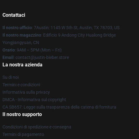
Contattaci
Il nostro ufficio
: 7Austin: 1145 W 5th St, Austin, TX 78703, US
Il nostro magazzino
: Edificio 9 Andong City Hualong Bridge
Yongjiangyuan, CN
Orario
: 9AM – 5PM (Mon – Fri)
Email
: contact@justin-bieber.store
La nostra azienda
Su di noi
Termini e condizioni
Informativa sulla privacy
DMCA - Informativa sul copyright
CA SB657: Legge sulla trasparenza della catena di fornitura
Il nostro supporto
Condizioni di spedizione e consegna
Termini di pagamento