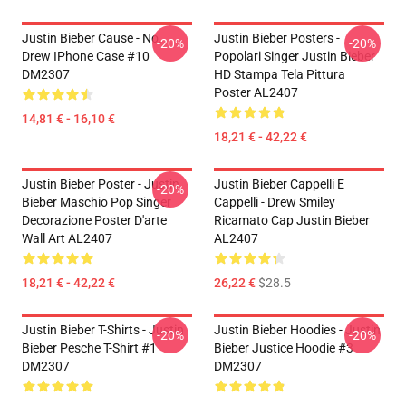
Justin Bieber Cause - No.
Justin Bieber Posters -
-20%
-20%
Drew IPhone Case #10
Popolari Singer Justin Bieber
DM2307
HD Stampa Tela Pittura
Poster AL2407
14,81 € - 16,10 €
18,21 € - 42,22 €
Justin Bieber Poster - Justin
Justin Bieber Cappelli E
-20%
Bieber Maschio Pop Singer
Cappelli - Drew Smiley
Decorazione Poster D'arte
Ricamato Cap Justin Bieber
Wall Art AL2407
AL2407
18,21 € - 42,22 €
26,22 €
$28.5
Justin Bieber T-Shirts - Justin
Justin Bieber Hoodies - Justin
-20%
-20%
Bieber Pesche T-Shirt #1
Bieber Justice Hoodie #3
DM2307
DM2307