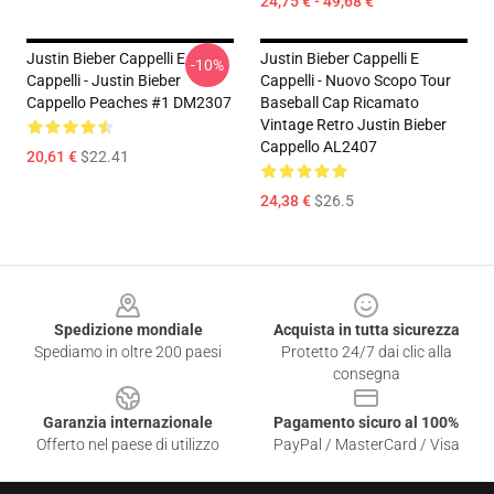
24,75 € - 49,68 €
Justin Bieber Cappelli E
Justin Bieber Cappelli E
-10%
Cappelli - Justin Bieber
Cappelli - Nuovo Scopo Tour
Cappello Peaches #1 DM2307
Baseball Cap Ricamato
Vintage Retro Justin Bieber
Cappello AL2407
20,61 €
$22.41
24,38 €
$26.5
Footer
Spedizione mondiale
Acquista in tutta sicurezza
Spediamo in oltre 200 paesi
Protetto 24/7 dai clic alla
consegna
Garanzia internazionale
Pagamento sicuro al 100%
Offerto nel paese di utilizzo
PayPal / MasterCard / Visa