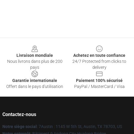
Footer
Livraison mondiale
Achetez en toute confiance
Nous livrons dans plus de 200
24/7 Protected from clicks to
pays
delivery
Garantie internationale
Paiement 100% sécurisé
Offert dans le pays d'utilisation
PayPal / MasterCard / Visa
Contactez-nous
Notre siège social
: 7Austin : 1145 W 5th St, Austin, TX 78703, US
Notre entrepôt
: Bâtiment 9 Andong City Hualong Bridge