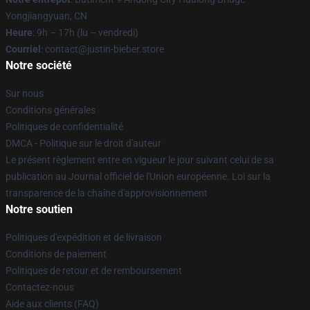
Yongjiangyuan, CN
Heure
: 9h – 17h (lu – vendredi)
Courriel
: contact@justin-bieber.store
Notre société
Sur nous
Conditions générales
Politiques de confidentialité
DMCA - Politique sur le droit d'auteur
Le présent règlement entre en vigueur le jour suivant celui de sa
publication au Journal officiel de l'Union européenne. Loi sur la
transparence de la chaîne d'approvisionnement
Notre soutien
Politiques d'expédition et de livraison
Conditions de paiement
Politiques de retour et de remboursement
Contactez-nous
Aide aux clients (FAQ)