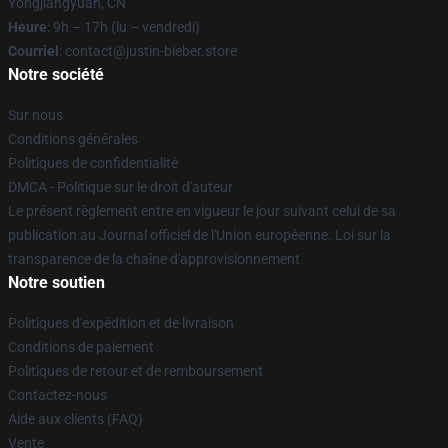
Yongjiangyuan, CN
Heure
: 9h – 17h (lu – vendredi)
Courriel
: contact@justin-bieber.store
Notre société
Sur nous
Conditions générales
Politiques de confidentialité
DMCA - Politique sur le droit d'auteur
Le présent règlement entre en vigueur le jour suivant celui de sa
publication au Journal officiel de l'Union européenne. Loi sur la
transparence de la chaîne d'approvisionnement
Notre soutien
Politiques d'expédition et de livraison
Conditions de paiement
Politiques de retour et de remboursement
Contactez-nous
Aide aux clients (FAQ)
Vente