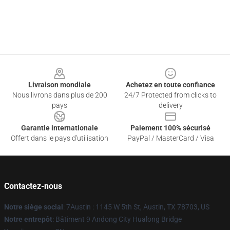
Footer
Livraison mondiale
Achetez en toute confiance
Nous livrons dans plus de 200
24/7 Protected from clicks to
pays
delivery
Garantie internationale
Paiement 100% sécurisé
Offert dans le pays d'utilisation
PayPal / MasterCard / Visa
Contactez-nous
Notre siège social
: 7Austin : 1145 W 5th St, Austin, TX 78703, US
Notre entrepôt
: Bâtiment 9 Andong City Hualong Bridge