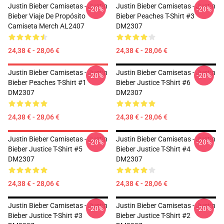
Justin Bieber Camisetas - Justin
Justin Bieber Camisetas - Justin
-20%
-20%
Bieber Viaje De Propósito
Bieber Peaches T-Shirt #3
Camiseta Merch AL2407
DM2307
24,38 € - 28,06 €
24,38 € - 28,06 €
Justin Bieber Camisetas - Justin
Justin Bieber Camisetas - Justin
-20%
-20%
Bieber Peaches T-Shirt #1
Bieber Justice T-Shirt #6
DM2307
DM2307
24,38 € - 28,06 €
24,38 € - 28,06 €
Justin Bieber Camisetas - Justin
Justin Bieber Camisetas - Justin
-20%
-20%
Bieber Justice T-Shirt #5
Bieber Justice T-Shirt #4
DM2307
DM2307
24,38 € - 28,06 €
24,38 € - 28,06 €
Justin Bieber Camisetas - Justin
Justin Bieber Camisetas - Justin
-20%
-20%
Bieber Justice T-Shirt #3
Bieber Justice T-Shirt #2