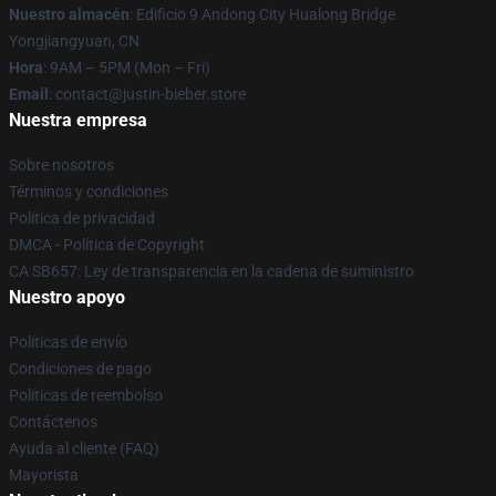
Nuestro almacén
: Edificio 9 Andong City Hualong Bridge
Yongjiangyuan, CN
Hora
: 9AM – 5PM (Mon – Fri)
Email
: contact@justin-bieber.store
Nuestra empresa
Sobre nosotros
Términos y condiciones
Política de privacidad
DMCA - Política de Copyright
CA SB657: Ley de transparencia en la cadena de suministro
Nuestro apoyo
Políticas de envío
Condiciones de pago
Políticas de reembolso
Contáctenos
Ayuda al cliente (FAQ)
Mayorista