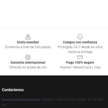
Footer
Envío mundial
Compra con confianza
Enviamos a más de 200 países
Protegido 24/7 desde los clics
hasta la entrega
Garantía internacional
Pago 100% seguro
Ofrecido en el país de uso
PayPal / MasterCard / Visa
Contáctenos
Nuestra oficina principal
: 7Austin: 1145 W 5th St, Austin, TX 78703,
US