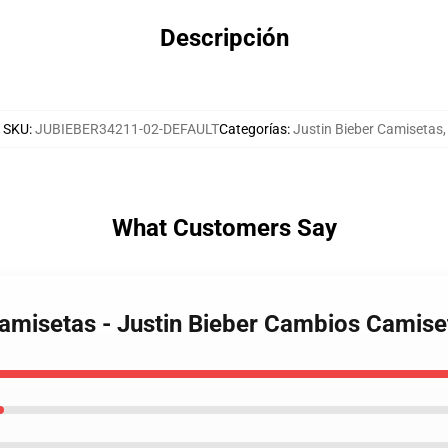
Descripción
SKU
:
JUBIEBER34211-02-DEFAULT
Categorías
:
Justin Bieber Camisetas
,
What Customers Say
 Camisetas - Justin Bieber Cambios Cami