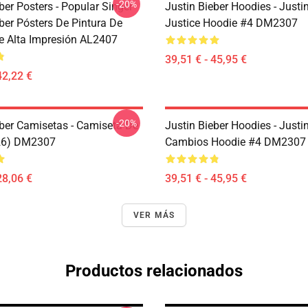
-20%
ber Posters - Popular Singer
Justin Bieber Hoodies - Justi
ber Pósters De Pintura De
Justice Hoodie #4 DM2307
e Alta Impresión AL2407
39,51 € - 45,95 €
42,22 €
-20%
eber Camisetas - Camiseta De
Justin Bieber Hoodies - Justi
26) DM2307
Cambios Hoodie #4 DM2307
28,06 €
39,51 € - 45,95 €
VER MÁS
Productos relacionados