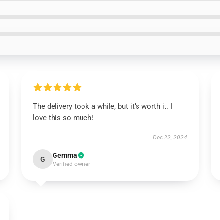
The delivery took a while, but it’s worth it. I
love this so much!
Dec 22, 2024
Gemma
G
Verified owner