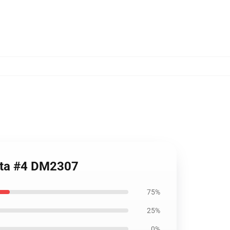
seta #4 DM2307
75%
25%
0%