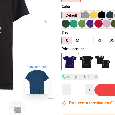
Color
Default
Size
S
M
L
XL
2X
Print Location
blank template
Ver guía de tallas
Quantity
Esta venta termina en
03