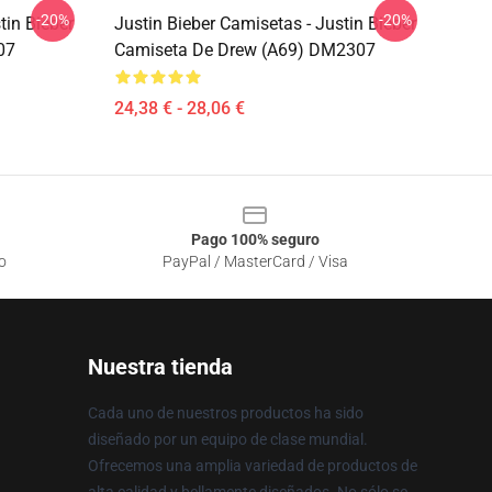
-20%
-20%
tin Bieber
Justin Bieber Camisetas - Justin Bieber
07
Camiseta De Drew (A69) DM2307
24,38 € - 28,06 €
Pago 100% seguro
o
PayPal / MasterCard / Visa
Nuestra tienda
Cada uno de nuestros productos ha sido
diseñado por un equipo de clase mundial.
Ofrecemos una amplia variedad de productos de