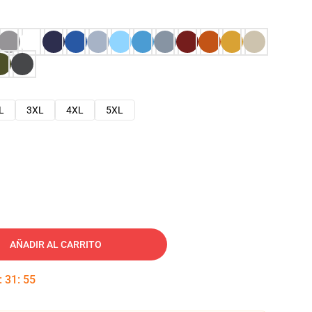
L
3XL
4XL
5XL
AÑADIR AL CARRITO
:
31
:
54