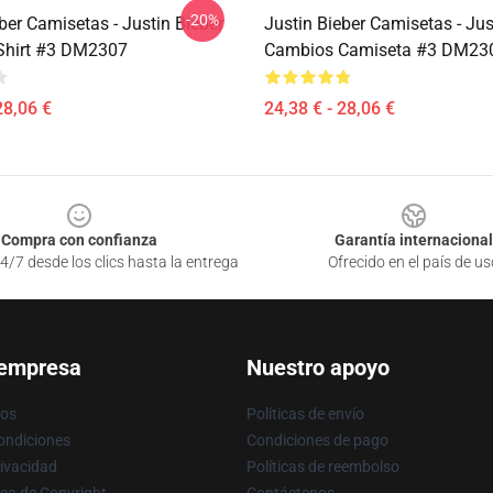
-20%
ber Camisetas - Justin Bieber
Justin Bieber Camisetas - Jus
-Shirt #3 DM2307
Cambios Camiseta #3 DM23
28,06 €
24,38 € - 28,06 €
Compra con confianza
Garantía internacional
4/7 desde los clics hasta la entrega
Ofrecido en el país de us
 empresa
Nuestro apoyo
ros
Políticas de envío
ondiciones
Condiciones de pago
rivacidad
Políticas de reembolso