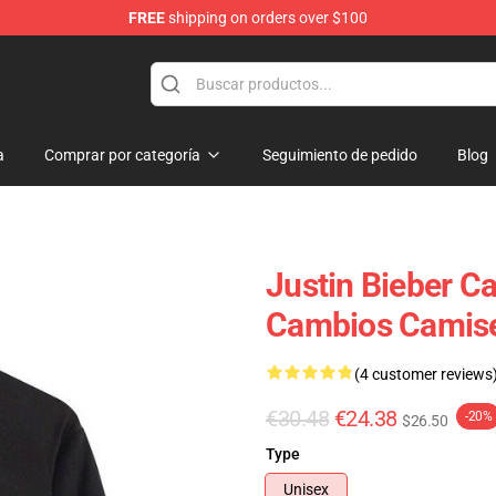
FREE
shipping on orders over $100
e Shop
a
Comprar por categoría
Seguimiento de pedido
Blog
Justin Bieber Ca
Cambios Camis
(4 customer reviews
€30.48
€24.38
-20%
$26.50
Type
Unisex