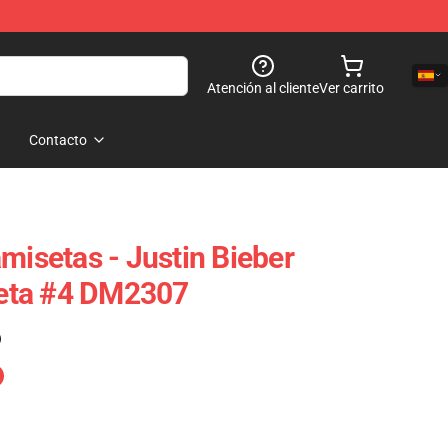
Atención al cliente
Ver carrito
Contacto
misetas - Justin Bieber
eta #4 DM2307
)