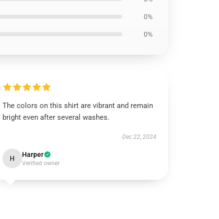
0%
0%
The colors on this shirt are vibrant and remain
bright even after several washes.
Dec 22, 2024
Harper
H
Verified owner