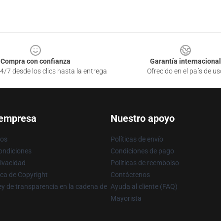
Compra con confianza
Garantía internacional
4/7 desde los clics hasta la entrega
Ofrecido en el país de us
 empresa
Nuestro apoyo
ros
Políticas de envío
ondiciones
Condiciones de pago
rivacidad
Políticas de reembolso
ica de Copyright
Contáctenos
y de transparencia en la cadena de
Ayuda al cliente (FAQ)
Mayorista