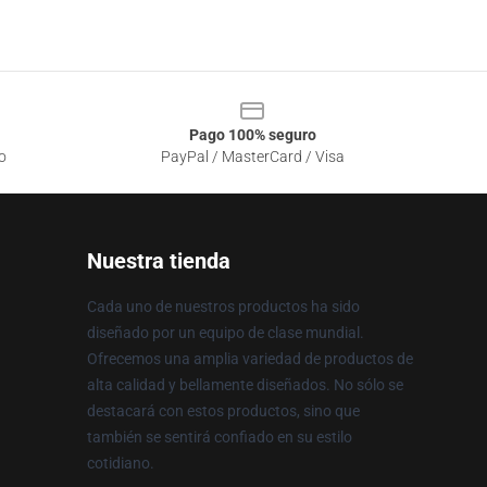
Pago 100% seguro
o
PayPal / MasterCard / Visa
Nuestra tienda
Cada uno de nuestros productos ha sido
diseñado por un equipo de clase mundial.
Ofrecemos una amplia variedad de productos de
alta calidad y bellamente diseñados. No sólo se
destacará con estos productos, sino que
también se sentirá confiado en su estilo
cotidiano.