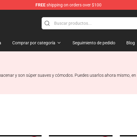
FREE
shipping on orders over $100
e Shop
a
Comprar por categoría
Seguimiento de pedido
Blog
macenar y son súper suaves y cómodos. Puedes usarlos ahora mismo, en c