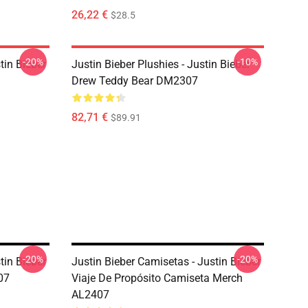
26,22 €
$28.5
-20%
-10%
tin Bieber
Justin Bieber Plushies - Justin Bieber
Drew Teddy Bear DM2307
82,71 €
$89.91
-20%
-20%
tin Bieber
Justin Bieber Camisetas - Justin Bieber
07
Viaje De Propósito Camiseta Merch
AL2407