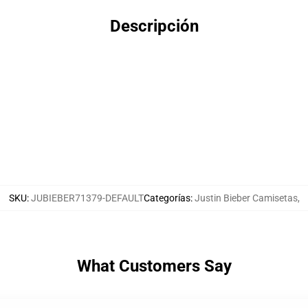
Descripción
SKU
:
JUBIEBER71379-DEFAULT
Categorías
:
Justin Bieber Camisetas
,
What Customers Say