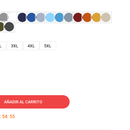
L
3XL
4XL
5XL
AÑADIR AL CARRITO
:
54
:
54