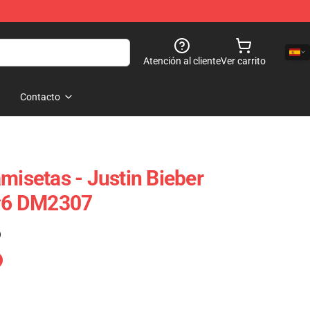
Atención al cliente
Ver carrito
Contacto
misetas - Justin Bieber
 #6 DM2307
)