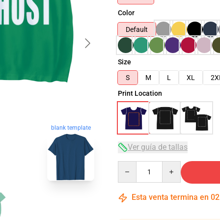
Color
Default
Size
S
M
L
XL
2X
Print Location
blank template
Ver guía de tallas
Quantity
Esta venta termina en
02