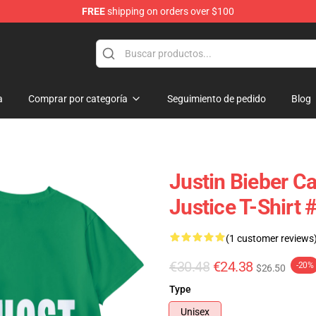
FREE
shipping on orders over $100
e Shop
a
Comprar por categoría
Seguimiento de pedido
Blog
Justin Bieber Ca
Justice T-Shirt
(1 customer reviews
€30.48
€24.38
-20%
$26.50
Type
Unisex