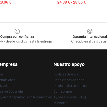
28,06 €
24,38 € - 28,06 €
Compra con confianza
Garantía internacional
4/7 desde los clics hasta la entrega
Ofrecido en el país de us
 empresa
Nuestro apoyo
ros
Políticas de envío
ondiciones
Condiciones de pago
rivacidad
Políticas de reembolso
ica de Copyright
Contáctenos
y de transparencia en la cadena de
Ayuda al cliente (FAQ)
Mayorista