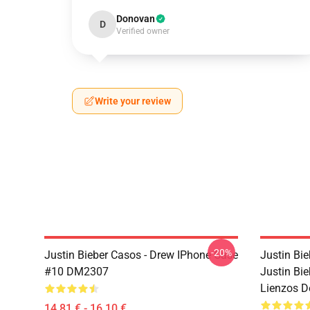
Donovan
D
Verified owner
Write your review
-20%
Justin Bieber Casos - Drew IPhone Case
Justin Bie
#10 DM2307
Justin Bie
Lienzos D
14,81 € - 16,10 €