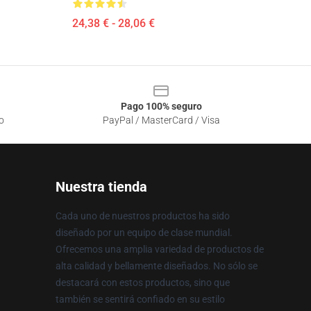
24,38 € - 28,06 €
Pago 100% seguro
o
PayPal / MasterCard / Visa
Nuestra tienda
Cada uno de nuestros productos ha sido
diseñado por un equipo de clase mundial.
Ofrecemos una amplia variedad de productos de
alta calidad y bellamente diseñados. No sólo se
destacará con estos productos, sino que
también se sentirá confiado en su estilo