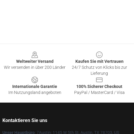
Footer
Weltweiter Versand
Kaufen Sie mit Vertrauen
Wir versenden in über 200 Länder
24/7 Schutz von Klicks bis zur
Lieferung
Internationale Garantie
100% Sicherer Checkout
Im Nutzungsland angeboten
PayPal / MasterCard / Visa
Kontaktieren Sie uns
Unser Hauptbüro
: 7Austin: 1145 W 5th St, Austin, TX 78703, US