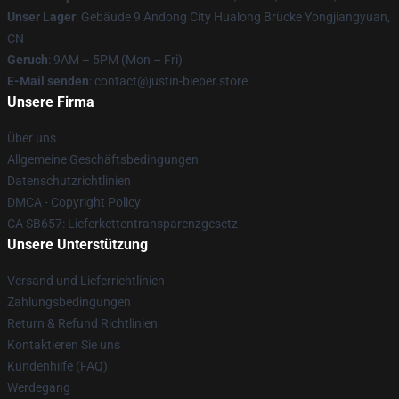
Unser Lager
: Gebäude 9 Andong City Hualong Brücke Yongjiangyuan,
CN
Geruch
: 9AM – 5PM (Mon – Fri)
E-Mail senden
: contact@justin-bieber.store
Unsere Firma
Über uns
Allgemeine Geschäftsbedingungen
Datenschutzrichtlinien
DMCA - Copyright Policy
CA SB657: Lieferkettentransparenzgesetz
Unsere Unterstützung
Versand und Lieferrichtlinien
Zahlungsbedingungen
Return & Refund Richtlinien
Kontaktieren Sie uns
Kundenhilfe (FAQ)
Werdegang