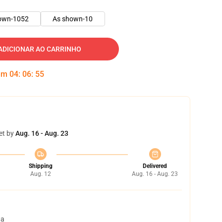
own-1052
As shown-10
ADICIONAR AO CARRINHO
 em
04
:
06
:
54
et by
Aug. 16 - Aug. 23
Shipping
Delivered
Aug. 12
Aug. 16 - Aug. 23
ta