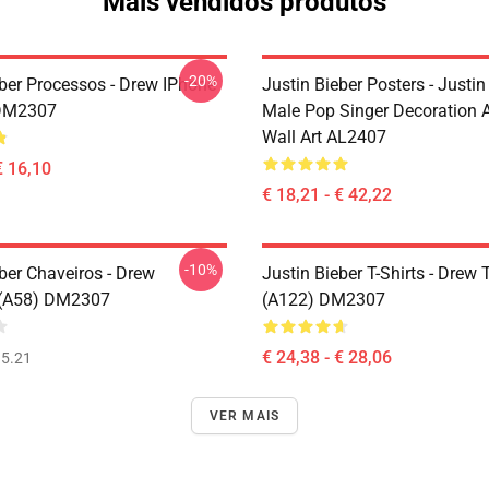
Mais vendidos produtos
-20%
eber Processos - Drew IPhone
Justin Bieber Posters - Justin
DM2307
Male Pop Singer Decoration A
Wall Art AL2407
€ 16,10
€ 18,21 - € 42,22
-10%
ber Chaveiros - Drew
Justin Bieber T-Shirts - Drew T
 (A58) DM2307
(A122) DM2307
€ 24,38 - € 28,06
5.21
VER MAIS