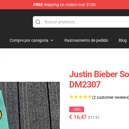
FREE
shipping on orders over $100
e Shop
Compre por categoria
Rastreamento de pedido
Blog
s
Justin Bieber S
DM2307
(2 customer reviews
-10%
€ 16,47
$17.91