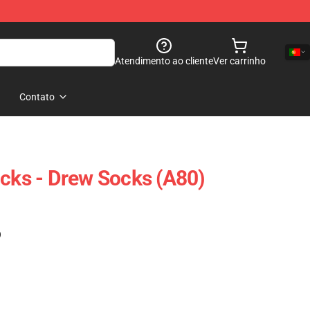
Atendimento ao cliente
Ver carrinho
Contato
ocks - Drew Socks (A80)
)