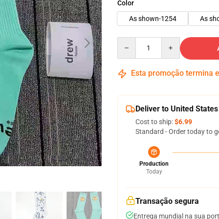
Color
As shown-1254
As sh
Quantity
Esta promoção termina
Deliver to United States
Cost to ship:
$6.99
Standard - Order today to g
Production
Today
Transação segura
Entrega mundial na sua por