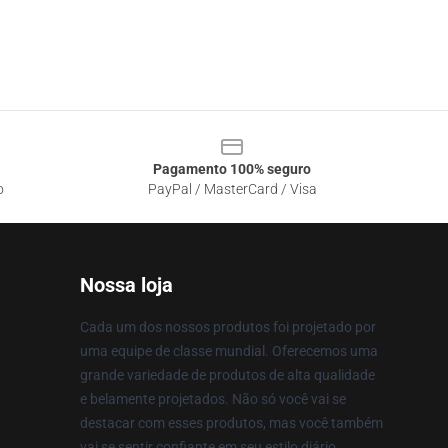
Pagamento 100% seguro
o
PayPal / MasterCard / Visa
Nossa loja
Cada um dos nossos produtos foi projetado por
uma equipe de classe mundial. Oferecemos uma
grande variedade de produtos de alta qualidade
e belamente projetados. Não só você vai se
destacar com esses produtos, mas você também
vai se sentir confiante em seu estilo diário.