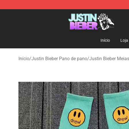
Justin Bieber Store - Official Justin Bieber Merchandis
Início
Loja
Início
/
Justin Bieber Pano de pano
/
Justin Bieber Meia