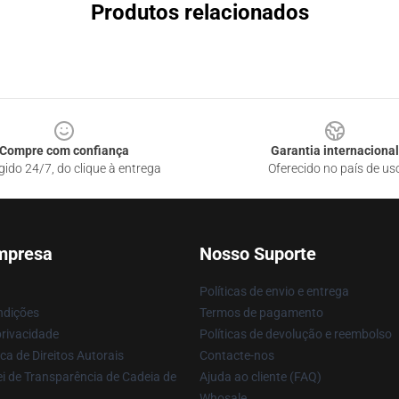
Produtos relacionados
Compre com confiança
Garantia internacional
gido 24/7, do clique à entrega
Oferecido no país de us
mpresa
Nosso Suporte
Políticas de envio e entrega
ndições
Termos de pagamento
privacidade
Políticas de devolução e reembolso
ca de Direitos Autorais
Contacte-nos
i de Transparência de Cadeia de
Ajuda ao cliente (FAQ)
Whosale