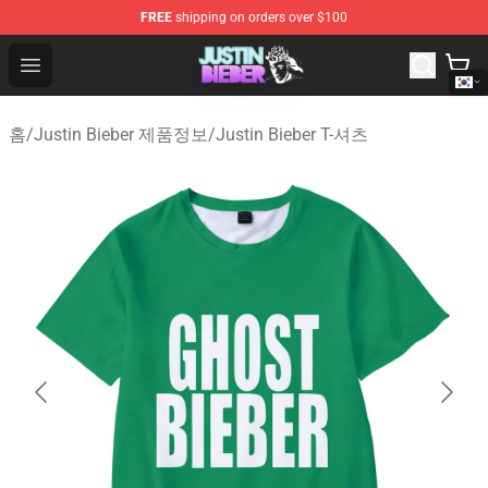
FREE
shipping on orders over $100
Justin Bieber Store - Official Justin Bieber Merchandise 
Open menu
홈
/
Justin Bieber 제품정보
/
Justin Bieber T-셔츠