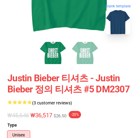
blank template
Justin Bieber 티셔츠 - Justin
Bieber 정의 티셔츠 #5 DM2307
(3 customer reviews)
₩45,646
₩36,517
-20%
$26.50
Type
Unisex