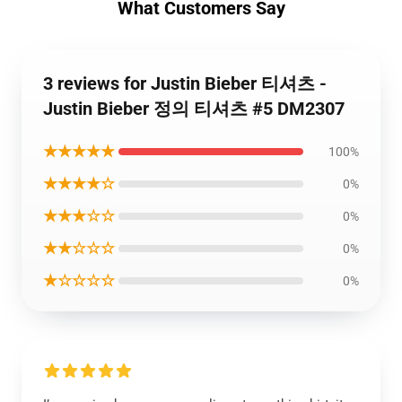
What Customers Say
3 reviews for Justin Bieber 티셔츠 -
Justin Bieber 정의 티셔츠 #5 DM2307
★★★★★
100%
★★★★☆
0%
★★★☆☆
0%
★★☆☆☆
0%
★☆☆☆☆
0%