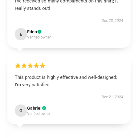
I’ve received so many compliments on this shirt; it
really stands out!
Dec 23, 2024
Eden
E
Verified owner
This product is highly effective and well-designed;
I’m very satisfied.
Dec 21, 2024
Gabriel
G
Verified owner