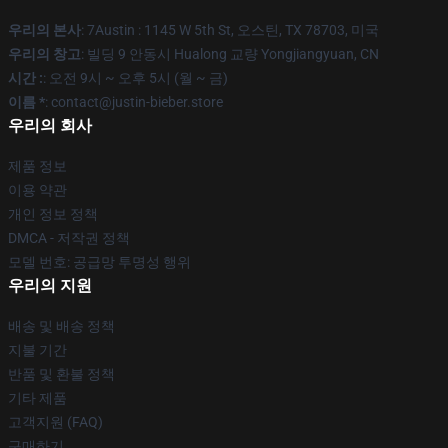
우리의 본사
: 7Austin : 1145 W 5th St, 오스틴, TX 78703, 미국
우리의 창고
: 빌딩 9 안동시 Hualong 교량 Yongjiangyuan, CN
시간 :
: 오전 9시 ~ 오후 5시 (월 ~ 금)
이름 *
: contact@justin-bieber.store
우리의 회사
제품 정보
이용 약관
개인 정보 정책
DMCA - 저작권 정책
모델 번호: 공급망 투명성 행위
우리의 지원
배송 및 배송 정책
지불 기간
반품 및 환불 정책
기타 제품
고객지원 (FAQ)
구매하기