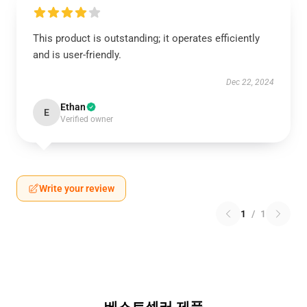
This product is outstanding; it operates efficiently
and is user-friendly.
Dec 22, 2024
Ethan
E
Verified owner
Write your review
1
/
1