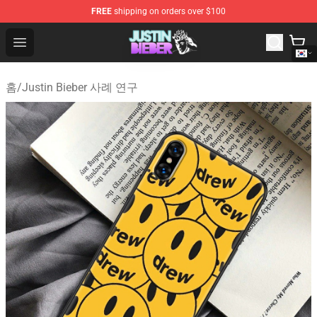
FREE
shipping on orders over $100
Justin Bieber Store - Official Justin Bieber Merchandise 
Open menu
홈
/
Justin Bieber 사례 연구