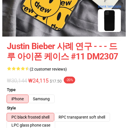
blank template
Justin Bieber 사례 연구 - - - 드
루 아이폰 케이스 #11 DM2307
(2 customer reviews)
₩30,144
₩24,115
-20%
$17.50
Type
iPhone
Samsung
Style
PC black frosted shell
RPC transparent soft shell
LPC glass phone case