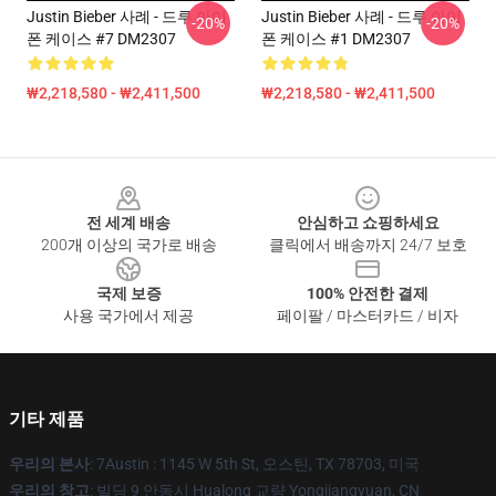
Justin Bieber 사례 - 드루 아이
Justin Bieber 사례 - 드루 아이
-20%
-20%
폰 케이스 #7 DM2307
폰 케이스 #1 DM2307
₩2,218,580 - ₩2,411,500
₩2,218,580 - ₩2,411,500
Footer
전 세계 배송
안심하고 쇼핑하세요
200개 이상의 국가로 배송
클릭에서 배송까지 24/7 보호
국제 보증
100% 안전한 결제
사용 국가에서 제공
페이팔 / 마스터카드 / 비자
기타 제품
우리의 본사
: 7Austin : 1145 W 5th St, 오스틴, TX 78703, 미국
우리의 창고
: 빌딩 9 안동시 Hualong 교량 Yongjiangyuan, CN