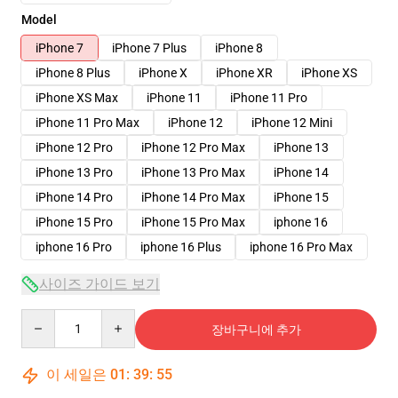
Model
iPhone 7
iPhone 7 Plus
iPhone 8
iPhone 8 Plus
iPhone X
iPhone XR
iPhone XS
iPhone XS Max
iPhone 11
iPhone 11 Pro
iPhone 11 Pro Max
iPhone 12
iPhone 12 Mini
iPhone 12 Pro
iPhone 12 Pro Max
iPhone 13
iPhone 13 Pro
iPhone 13 Pro Max
iPhone 14
iPhone 14 Pro
iPhone 14 Pro Max
iPhone 15
iPhone 15 Pro
iPhone 15 Pro Max
iphone 16
iphone 16 Pro
iphone 16 Plus
iphone 16 Pro Max
사이즈 가이드 보기
Quantity
장바구니에 추가
이 세일은
01
:
39
:
54