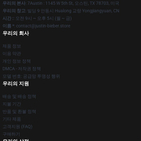
우리의 본사
: 7Austin : 1145 W 5th St, 오스틴, TX 78703, 미국
우리의 창고
: 빌딩 9 안동시 Hualong 교량 Yongjiangyuan, CN
시간 :
: 오전 9시 ~ 오후 5시 (월 ~ 금)
이름 *
: contact@justin-bieber.store
우리의 회사
제품 정보
이용 약관
개인 정보 정책
DMCA - 저작권 정책
모델 번호: 공급망 투명성 행위
우리의 지원
배송 및 배송 정책
지불 기간
반품 및 환불 정책
기타 제품
고객지원 (FAQ)
구매하기