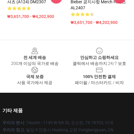
셔츠 (A124) DM2307
Bieber 공지사항 Merch 티셔츠
AL2407
₩3,651,700 - ₩4,202,900
₩3,651,700 - ₩4,202,900
Footer
전 세계 배송
안심하고 쇼핑하세요
200개 이상의 국가로 배송
클릭에서 배송까지 24/7 보호
국제 보증
100% 안전한 결제
사용 국가에서 제공
페이팔 / 마스터카드 / 비자
기타 제품
우리의 본사
: 7Austin : 1145 W 5th St, 오스틴, TX 78703, 미국
우리의 창고
: 빌딩 9 안동시 Hualong 교량 Yongjiangyuan, CN