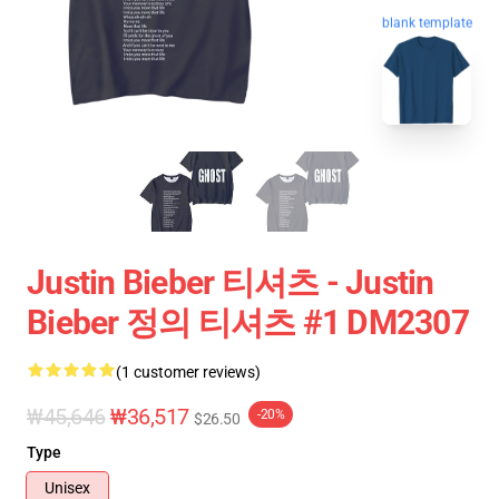
blank template
Justin Bieber 티셔츠 - Justin
Bieber 정의 티셔츠 #1 DM2307
(1 customer reviews)
₩45,646
₩36,517
-20%
$26.50
Type
Unisex