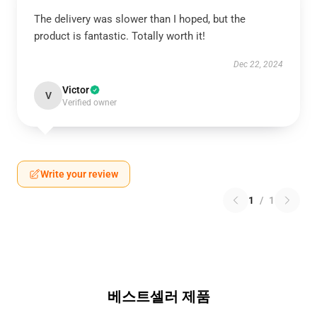
The delivery was slower than I hoped, but the
product is fantastic. Totally worth it!
Dec 22, 2024
Victor
V
Verified owner
Write your review
1
/
1
베스트셀러 제품