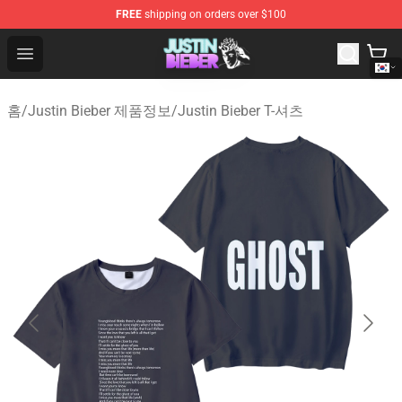
FREE
shipping on orders over $100
Justin Bieber Store - Official Justin Bieber Merchandise 
Open menu
홈
/
Justin Bieber 제품정보
/
Justin Bieber T-셔츠