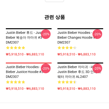
관련 상품
Justin Bieber 후드 - Justin
Justin Bieber Hoodies - Justin
-20%
-20%
Bieber 복숭아 까마귀 #3
Bieber Changes Hoodie #3
DM2307
DM2307
₩5,918,510 - ₩6,883,110
₩5,918,510 - ₩6,883,110
Justin Bieber Hoodies - Justin
Justin Bieber 까마귀 - 패션
-20%
-20%
Bieber Justice Hoodie #3
Justin Bieber 후드 3D 인쇄 스
DM2307
웨터 까마귀 AL2407
₩5,918,510 - ₩6,883,110
₩5,918,510 - ₩6,883,110
Footer