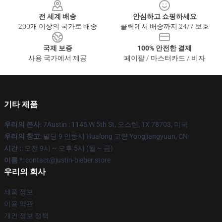
전 세계 배송
안심하고 쇼핑하세요
200개 이상의 국가로 배송
클릭에서 배송까지 24/7 보호
국제 보증
100% 안전한 결제
사용 국가에서 제공
페이팔 / 마스터카드 / 비자
기타 제품
우리의 본사
: 7Austin : 1145 W 5th St, 오스틴, TX 78703, 미국
우리의 창고
: 빌딩 9 안동시 Hualong 교량 Yongjiangyuan, CN
시간 :
: 오전 9시 ~ 오후 5시 (월 ~ 금)
이름 *
: contact@justin-bieber.store
우리의 회사
제품 정보
이용 약관
개인 정보 정책