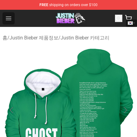
FREE
shipping on orders over $100
Justin Bieber Store - Official Justin Bieber Merchandise 
Open menu
홈
/
Justin Bieber 제품정보
/
Justin Bieber 카테고리