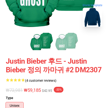
blank template
Justin Bieber 후드 - Justin
Bieber 정의 까마귀 #2 DM2307
(4 customer reviews)
₩73,981
₩59,185
-20%
$42.95
Type
Unisex