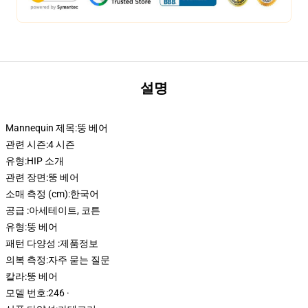
설명
Mannequin 제목:
뚱 베어
관련 시즌:
4 시즌
유형:
HIP 소개
관련 장면:
뚱 베어
소매 측정 (cm):
한국어
공급 :
아세테이트, 코튼
유형:
뚱 베어
패턴 다양성 :
제품정보
의복 측정:
자주 묻는 질문
칼라:
뚱 베어
모델 번호:
246 ·