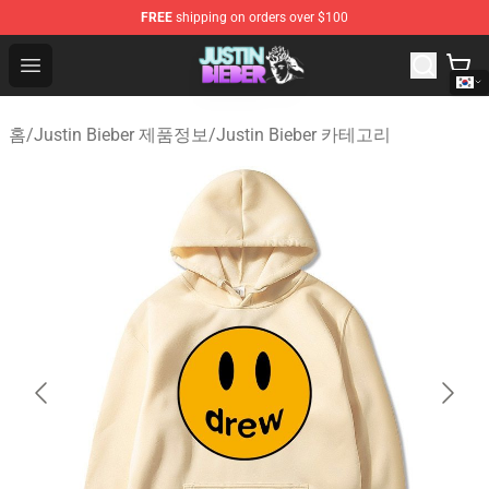
FREE
shipping on orders over $100
Justin Bieber Store - Official Justin Bieber Merchandise 
Open menu
홈
/
Justin Bieber 제품정보
/
Justin Bieber 카테고리