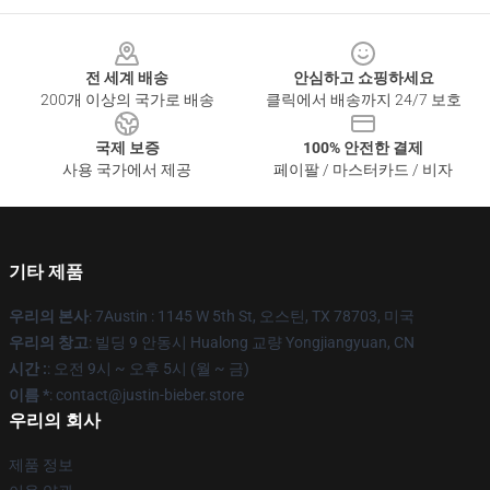
Footer
전 세계 배송
안심하고 쇼핑하세요
200개 이상의 국가로 배송
클릭에서 배송까지 24/7 보호
국제 보증
100% 안전한 결제
사용 국가에서 제공
페이팔 / 마스터카드 / 비자
기타 제품
우리의 본사
: 7Austin : 1145 W 5th St, 오스틴, TX 78703, 미국
우리의 창고
: 빌딩 9 안동시 Hualong 교량 Yongjiangyuan, CN
시간 :
: 오전 9시 ~ 오후 5시 (월 ~ 금)
이름 *
: contact@justin-bieber.store
우리의 회사
제품 정보