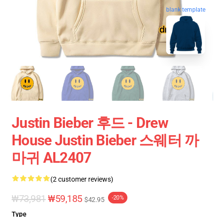
blank template
Justin Bieber 후드 - Drew
House Justin Bieber 스웨터 까
마귀 AL2407
(2 customer reviews)
₩73,981
₩59,185
-20%
$42.95
Type