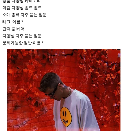
상품 다양성:
카테고리
마감 다양성:
벨트 벨트
소매 종류:
자주 묻는 질문
태그 :
이름 *
간격:
뚱 베어
다양성:
자주 묻는 질문
분리가능한 절반:
이름 *