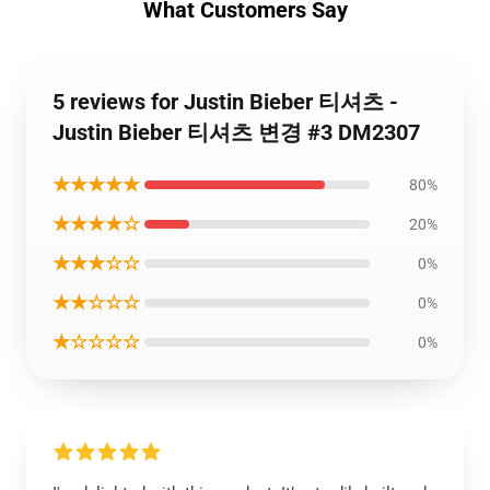
What Customers Say
5 reviews for Justin Bieber 티셔츠 -
Justin Bieber 티셔츠 변경 #3 DM2307
★★★★★
80%
★★★★☆
20%
★★★☆☆
0%
★★☆☆☆
0%
★☆☆☆☆
0%