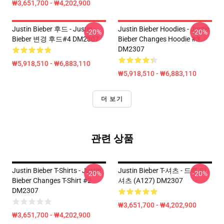
₩3,651,700 - ₩4,202,900
Justin Bieber 후드 - Justin
Justin Bieber Hoodies - Justin
-20%
-20%
Bieber 변경 후드#4 DM2307
Bieber Changes Hoodie #3
DM2307
₩5,918,510 - ₩6,883,110
₩5,918,510 - ₩6,883,110
더 보기
관련 상품
Justin Bieber T-Shirts - Justin
Justin Bieber T-셔츠 - 드루 티
-20%
-20%
Bieber Changes T-Shirt #2
셔츠 (A127) DM2307
DM2307
₩3,651,700 - ₩4,202,900
₩3,651,700 - ₩4,202,900