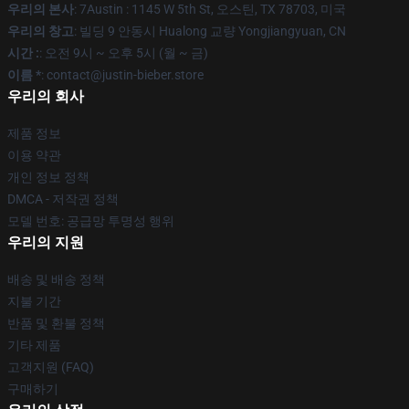
우리의 본사
: 7Austin : 1145 W 5th St, 오스틴, TX 78703, 미국
우리의 창고
: 빌딩 9 안동시 Hualong 교량 Yongjiangyuan, CN
시간 :
: 오전 9시 ~ 오후 5시 (월 ~ 금)
이름 *
: contact@justin-bieber.store
우리의 회사
제품 정보
이용 약관
개인 정보 정책
DMCA - 저작권 정책
모델 번호: 공급망 투명성 행위
우리의 지원
배송 및 배송 정책
지불 기간
반품 및 환불 정책
기타 제품
고객지원 (FAQ)
구매하기