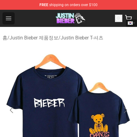
FREE
shipping on orders over $100
Justin Bieber Store - Official Justin Bieber Merchandise 
Open menu
홈
/
Justin Bieber 제품정보
/
Justin Bieber T-셔츠