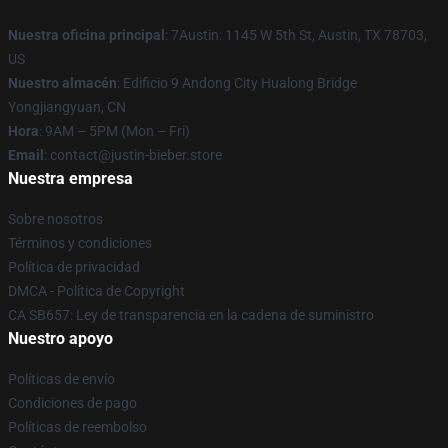
Nuestra oficina principal
: 7Austin: 1145 W 5th St, Austin, TX 78703,
US
Nuestro almacén
: Edificio 9 Andong City Hualong Bridge
Yongjiangyuan, CN
Hora
: 9AM – 5PM (Mon – Fri)
Email
: contact@justin-bieber.store
Nuestra empresa
Sobre nosotros
Términos y condiciones
Política de privacidad
DMCA - Política de Copyright
CA SB657: Ley de transparencia en la cadena de suministro
Nuestro apoyo
Políticas de envío
Condiciones de pago
Políticas de reembolso