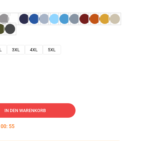
L
3XL
4XL
5XL
IN DEN WARENKORB
:
00
:
54