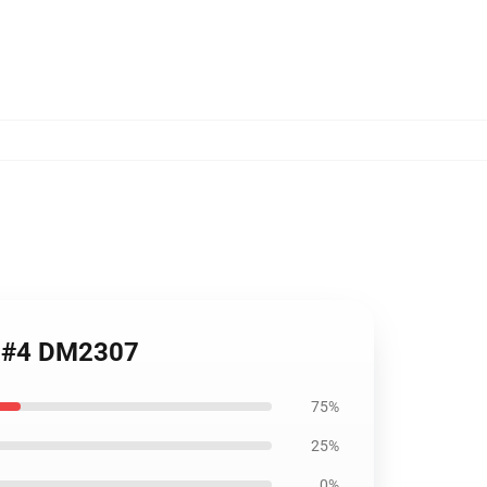
rt #4 DM2307
75%
25%
0%