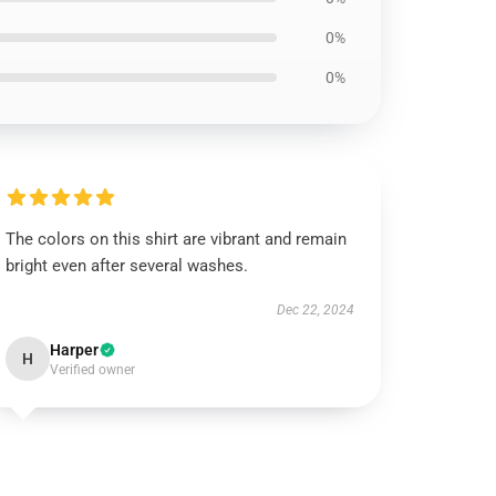
0%
0%
The colors on this shirt are vibrant and remain
bright even after several washes.
Dec 22, 2024
Harper
H
Verified owner