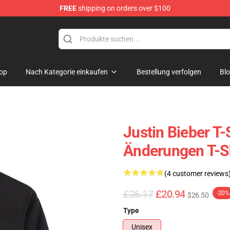
FREE
shipping on orders over $100
e Shop
op
Nach Kategorie einkaufen
Bestellung verfolgen
Bl
Justin Bieber T-
Änderungen T-S
(4 customer reviews
£26.17
£20.94
-20%
$26.50
Type
Unisex