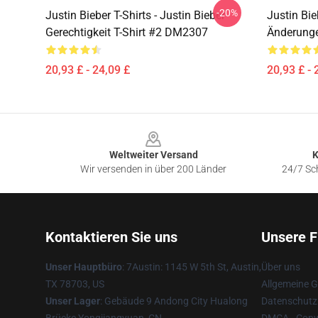
-20%
Justin Bieber T-Shirts - Justin Bieber
Justin Bie
Gerechtigkeit T-Shirt #2 DM2307
Änderunge
20,93 £ - 24,09 £
20,93 £ - 
Footer
Weltweiter Versand
K
Wir versenden in über 200 Länder
24/7 Sch
Kontaktieren Sie uns
Unsere F
Unser Hauptbüro
: 7Austin: 1145 W 5th St, Austin,
Über uns
TX 78703, US
Allgemeine 
Unser Lager
: Gebäude 9 Andong City Hualong
Datenschutzr