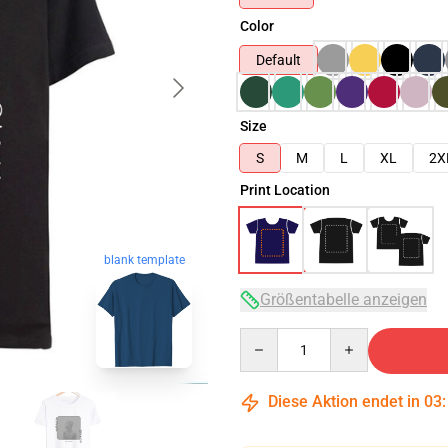
Color
Default
Size
S
M
L
XL
2X
Print Location
blank template
Größentabelle anzeigen
Quantity
Diese Aktion endet in
03