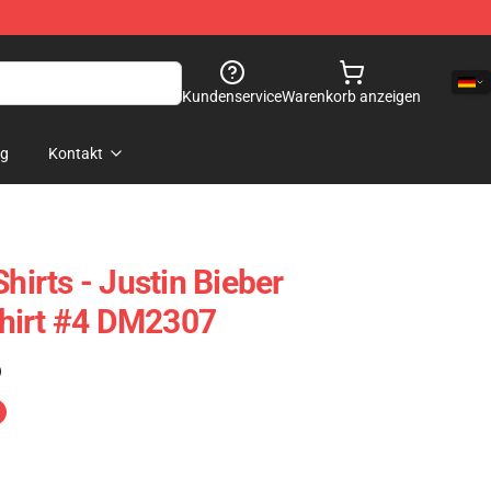
Kundenservice
Warenkorb anzeigen
og
Kontakt
Shirts - Justin Bieber
hirt #4 DM2307
)