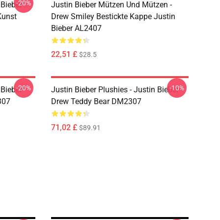
-20%
 Bieber
Justin Bieber Mützen Und Mützen -
Kunst
Drew Smiley Bestickte Kappe Justin
Bieber AL2407
22,51 £
$28.5
-20%
-10%
 Bieber
Justin Bieber Plushies - Justin Bieber
307
Drew Teddy Bear DM2307
71,02 £
$89.91