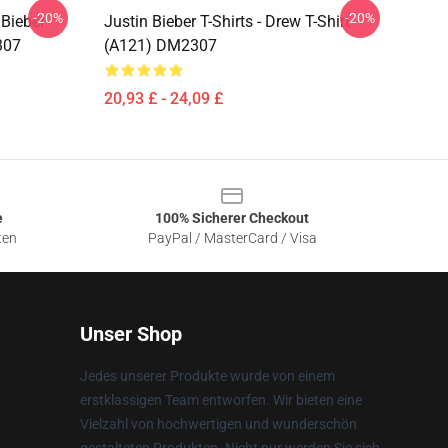
-20%
-20%
 Bieber
Justin Bieber T-Shirts - Drew T-Shirt
307
(A121) DM2307
20,93 £ - 24,09 £
e
100% Sicherer Checkout
ten
PayPal / MasterCard / Visa
Unser Shop
Jedes unserer Produkte wurde von einem
erstklassigen Team entworfen. Wir bieten eine
Vielzahl von hochwertigen und wunderschön