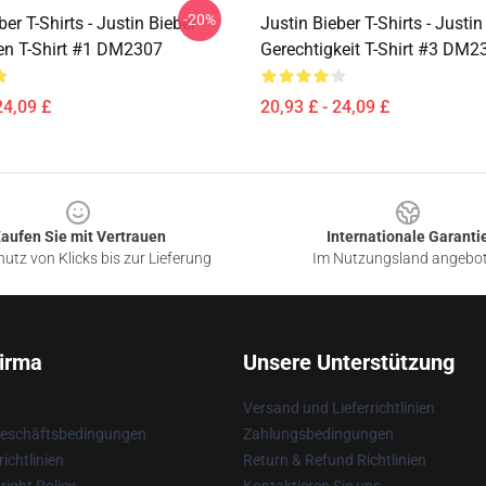
-20%
ber T-Shirts - Justin Bieber
Justin Bieber T-Shirts - Justin
n T-Shirt #1 DM2307
Gerechtigkeit T-Shirt #3 DM2
24,09 £
20,93 £ - 24,09 £
aufen Sie mit Vertrauen
Internationale Garanti
utz von Klicks bis zur Lieferung
Im Nutzungsland angebo
irma
Unsere Unterstützung
Versand und Lieferrichtlinien
Geschäftsbedingungen
Zahlungsbedingungen
ichtlinien
Return & Refund Richtlinien