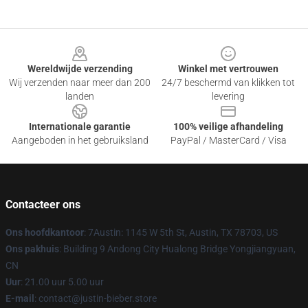
Footer
Wereldwijde verzending
Winkel met vertrouwen
Wij verzenden naar meer dan 200
24/7 beschermd van klikken tot
landen
levering
Internationale garantie
100% veilige afhandeling
Aangeboden in het gebruiksland
PayPal / MasterCard / Visa
Contacteer ons
Ons hoofdkantoor
: 7Austin: 1145 W 5th St, Austin, TX 78703, US
Ons pakhuis
: Building 9 Andong City Hualong Bridge Yongjiangyuan,
CN
Uur
: 21.00 uur 5.00 uur
E-mail
: contact@justin-bieber.store