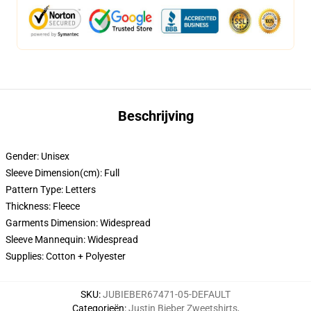
Beschrijving
Gender: Unisex
Sleeve Dimension(cm):
Full
Pattern Type:
Letters
Thickness:
Fleece
Garments Dimension:
Widespread
Sleeve Mannequin:
Widespread
Supplies:
Cotton + Polyester
SKU
:
JUBIEBER67471-05-DEFAULT
Categorieën
:
Justin Bieber Zweetshirts
,