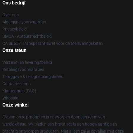
Ons bedrijf
Over ons
Algemene voorwaarden
Privacybeleid
DMCA - Auteursrechtbeleid
CA SB657: Transparantiewet voor de toeleveringsketen
Onze steun
Verzend- en leveringsbeleid
Betalingsvoorwaarden
Teruggave & terugbetalingsbeleid
Contacteer ons
Klantenhulp (FAQ)
Whosale
Onze winkel
Elk van onze producten is ontworpen door een team van
wereldklasse. Wij bieden een breed scala aan hoogwaardige en
prachtig ontworpen producten. Niet alleen zal je opvallen met deze