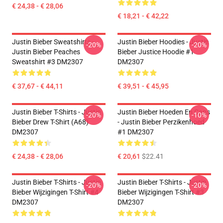
€ 24,38 - € 28,06
€ 18,21 - € 42,22
Justin Bieber Sweatshirts -
Justin Bieber Hoodies - Justin
-20%
-20%
Justin Bieber Peaches
Bieber Justice Hoodie #1
Sweatshirt #3 DM2307
DM2307
€ 37,67 - € 44,11
€ 39,51 - € 45,95
Justin Bieber T-Shirts - Justin
Justin Bieber Hoeden En Caps
-20%
-10%
Bieber Drew T-Shirt (A68)
- Justin Bieber Perzikenhoed
DM2307
#1 DM2307
€ 24,38 - € 28,06
€ 20,61
$22.41
Justin Bieber T-Shirts - Justin
Justin Bieber T-Shirts - Justin
-20%
-20%
Bieber Wijzigingen T-Shirt #4
Bieber Wijzigingen T-Shirt #3
DM2307
DM2307