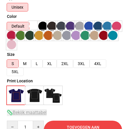
Unisex
Color
Default
Size
S
M
L
XL
2XL
3XL
4XL
5XL
Print Location
Bekijk maattabel
Quantity
TOEVOEGEN AAN