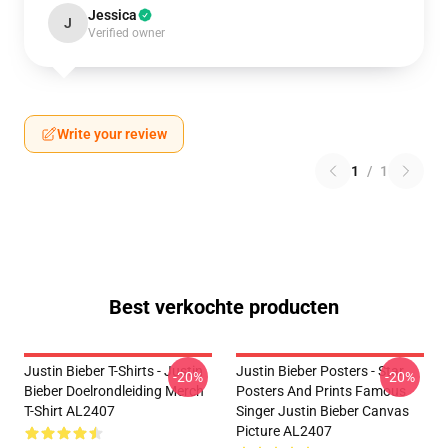
Jessica
J
Verified owner
Write your review
1
/
1
Best verkochte producten
Justin Bieber T-Shirts - Justin
Justin Bieber Posters - Star
-20%
-20%
Bieber Doelrondleiding Merch
Posters And Prints Famous
T-Shirt AL2407
Singer Justin Bieber Canvas
Picture AL2407