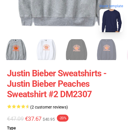
blank template
Justin Bieber Sweatshirts -
Justin Bieber Peaches
Sweatshirt #2 DM2307
(2 customer reviews)
€47.09
€37.67
-20%
$40.95
Type