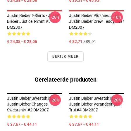
€ 24,38 - € 28,06
€ 39,51 - € 45,95
Justin Bieber T-Shirts - Justin
Justin Bieber Plushies...
-20%
-10%
Bieber Justice T-Shirt #5
Justin Bieber Drew Teddy Bear
DM2307
DM2307
€ 24,38 - € 28,06
€ 82,71
$89.91
BEKIJK MEER
Gerelateerde producten
Justin Bieber Sweatshirts -
Justin Bieber Sweatshirts -
-20%
-20%
Justin Bieber Changes
Justin Bieber Veranderingen
Sweatshirt #2 DM2307
Trui #4 DM2307
€ 37,67 - € 44,11
€ 37,67 - € 44,11