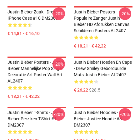
Justin Bieber Zaak - Drew
Justin Bieber Posters -
-20%
-20%
IPhone Case #10 DM2307
Populaire Zanger Justin
Bieber HD Afdrukken Canvas
Schilderen Posters AL2407
€ 14,81 - € 16,10
€ 18,21 - € 42,22
Justin Bieber Posters - Justin
Justin Bieber Hoeden En Caps
-20%
Bieber Mannelijke Pop Singer
- Drew Smiley Geborduurde
Decoratie Art Poster Wall Art
Muts Justin Bieber AL2407
AL2407
€ 26,22
$28.5
€ 18,21 - € 42,22
Justin Bieber T-Shirts - Justin
Justin Bieber Hoodies - Justin
-20%
-20%
Bieber Perziken T-Shirt #1
Bieber Justice Hoodie #3
DM2307
DM2307