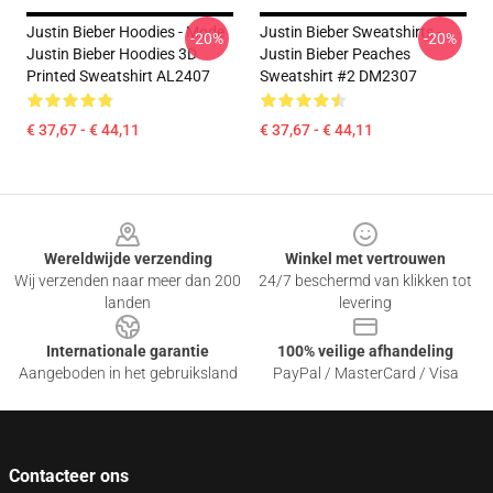
Justin Bieber Hoodies - Mode
Justin Bieber Sweatshirts -
-20%
-20%
Justin Bieber Hoodies 3D
Justin Bieber Peaches
Printed Sweatshirt AL2407
Sweatshirt #2 DM2307
€ 37,67 - € 44,11
€ 37,67 - € 44,11
Footer
Wereldwijde verzending
Winkel met vertrouwen
Wij verzenden naar meer dan 200
24/7 beschermd van klikken tot
landen
levering
Internationale garantie
100% veilige afhandeling
Aangeboden in het gebruiksland
PayPal / MasterCard / Visa
Contacteer ons