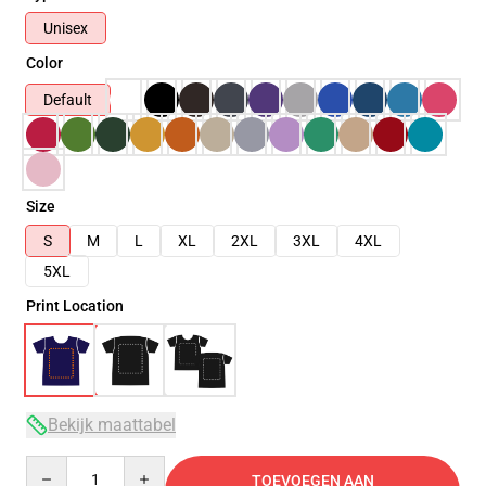
Unisex
Color
Default
Size
S
M
L
XL
2XL
3XL
4XL
5XL
Print Location
Bekijk maattabel
Quantity
TOEVOEGEN AAN