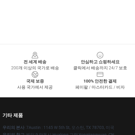
Footer
전 세계 배송
안심하고 쇼핑하세요
200개 이상의 국가로 배송
클릭에서 배송까지 24/7 보호
국제 보증
100% 안전한 결제
사용 국가에서 제공
페이팔 / 마스터카드 / 비자
기타 제품
우리의 본사
: 7Austin : 1145 W 5th St, 오스틴, TX 78703, 미국
우리의 창고
: 빌딩 9 안동시 Hualong 교량 Yongjiangyuan, CN