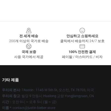
Footer
전 세계 배송
안심하고 쇼핑하세요
200개 이상의 국가로 배송
클릭에서 배송까지 24/7 보호
국제 보증
100% 안전한 결제
사용 국가에서 제공
페이팔 / 마스터카드 / 비자
기타 제품
우리의 본사
: 7Austin : 1145 W 5th St, 오스틴, TX 78703, 미국
우리의 창고
: 빌딩 9 안동시 Hualong 교량 Yongjiangyuan, CN
시간 :
: 오전 9시 ~ 오후 5시 (월 ~ 금)
이름 *
: contact@justin-bieber.store