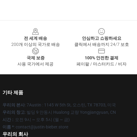
Footer
전 세계 배송
안심하고 쇼핑하세요
200개 이상의 국가로 배송
클릭에서 배송까지 24/7 보호
국제 보증
100% 안전한 결제
사용 국가에서 제공
페이팔 / 마스터카드 / 비자
기타 제품
우리의 본사
: 7Austin : 1145 W 5th St, 오스틴, TX 78703, 미국
우리의 창고
: 빌딩 9 안동시 Hualong 교량 Yongjiangyuan, CN
시간 :
: 오전 9시 ~ 오후 5시 (월 ~ 금)
이름 *
: contact@justin-bieber.store
우리의 회사