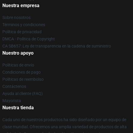
Nuestra empresa
Sobre nosotros
Términos y condiciones
Política de privacidad
DMCA - Política de Copyright
CA SB657: Ley de transparencia en la cadena de suministro
Nuestro apoyo
Políticas de envío
Condiciones de pago
Políticas de reembolso
Contáctenos
Ayuda al cliente (FAQ)
Mayorista
Nuestra tienda
Cada uno de nuestros productos ha sido diseñado por un equipo de
clase mundial. Ofrecemos una amplia variedad de productos de alta