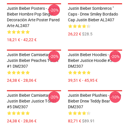
Justin Bieber Posters - Justin
Justin Bieber Sombreros "
-20%
Bieber Hombre Pop Singer
Caps - Drew Smiley Bordado
Decoración Arte Poster Pared
Cap Justin Bieber AL2407
Arte AL2407
26,22 €
$28.5
18,21 € - 42,22 €
Justin Bieber Camisetas -
Justin Bieber Hoodies - Justin
-20%
-20%
Justin Bieber Peaches T-Shirt
Bieber Justice Hoodie #3
#1 DM2307
DM2307
24,38 € - 28,06 €
39,51 € - 45,95 €
Justin Bieber Camisetas -
Justin Bieber Plushies - Justin
-20%
-10%
Justin Bieber Justice T-Shirt
Bieber Drew Teddy Bear
#5 DM2307
DM2307
24,38 € - 28,06 €
82,71 €
$89.91