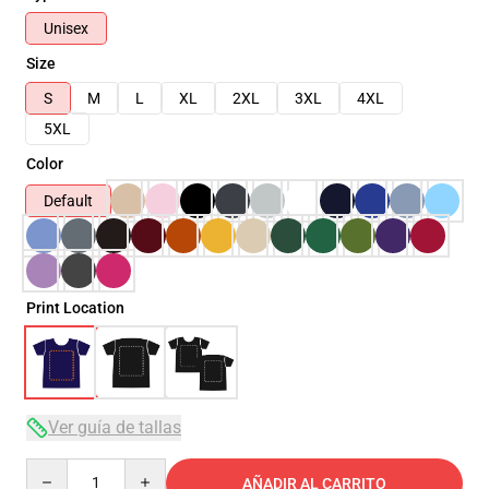
Unisex
Size
S
M
L
XL
2XL
3XL
4XL
5XL
Color
Default
Print Location
Ver guía de tallas
Quantity
AÑADIR AL CARRITO