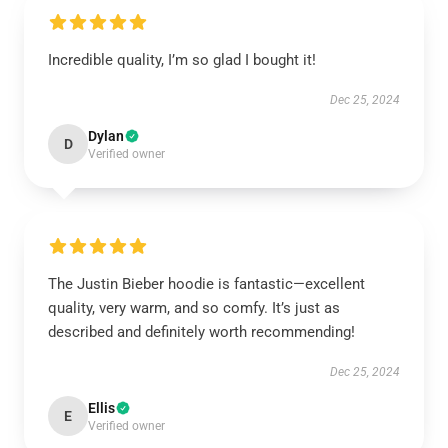
Incredible quality, I’m so glad I bought it!
Dec 25, 2024
Dylan
D
Verified owner
The Justin Bieber hoodie is fantastic—excellent
quality, very warm, and so comfy. It’s just as
described and definitely worth recommending!
Dec 25, 2024
Ellis
E
Verified owner