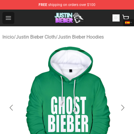
FREE
shipping on orders over $100
Justin Bieber Store - Official Justin Bieber Merchandise 
Open menu
Inicio
/
Justin Bieber Cloth
/
Justin Bieber Hoodies