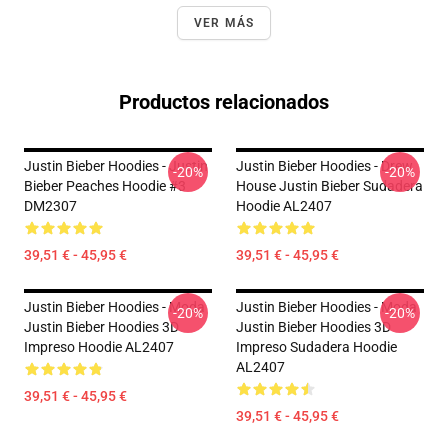
VER MÁS
Productos relacionados
Justin Bieber Hoodies - Justin
Justin Bieber Hoodies - Drew
-20%
-20%
Bieber Peaches Hoodie #3
House Justin Bieber Sudadera
DM2307
Hoodie AL2407
39,51 € - 45,95 €
39,51 € - 45,95 €
Justin Bieber Hoodies - Moda
Justin Bieber Hoodies - Moda
-20%
-20%
Justin Bieber Hoodies 3D
Justin Bieber Hoodies 3D
Impreso Hoodie AL2407
Impreso Sudadera Hoodie
AL2407
39,51 € - 45,95 €
39,51 € - 45,95 €