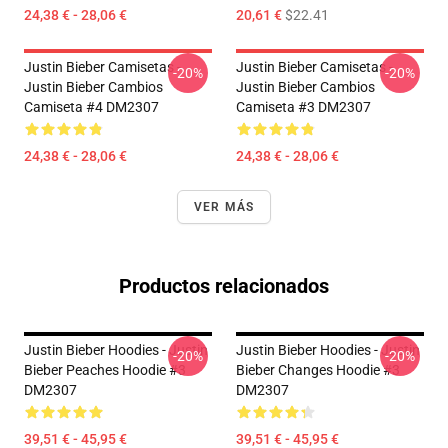
24,38 € - 28,06 €
20,61 €
$22.41
Justin Bieber Camisetas -
Justin Bieber Camisetas -
-20%
-20%
Justin Bieber Cambios
Justin Bieber Cambios
Camiseta #4 DM2307
Camiseta #3 DM2307
24,38 € - 28,06 €
24,38 € - 28,06 €
VER MÁS
Productos relacionados
Justin Bieber Hoodies - Justin
Justin Bieber Hoodies - Justin
-20%
-20%
Bieber Peaches Hoodie #3
Bieber Changes Hoodie #3
DM2307
DM2307
39,51 € - 45,95 €
39,51 € - 45,95 €