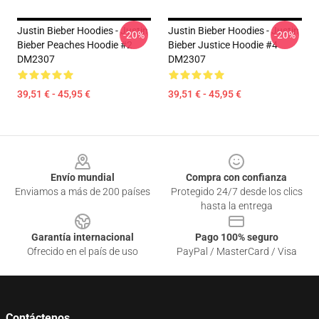
Justin Bieber Hoodies - Justin
Justin Bieber Hoodies - Justin
-20%
-20%
Bieber Peaches Hoodie #2
Bieber Justice Hoodie #4
DM2307
DM2307
39,51 € - 45,95 €
39,51 € - 45,95 €
Footer
Envío mundial
Compra con confianza
Enviamos a más de 200 países
Protegido 24/7 desde los clics
hasta la entrega
Garantía internacional
Pago 100% seguro
Ofrecido en el país de uso
PayPal / MasterCard / Visa
Contáctenos