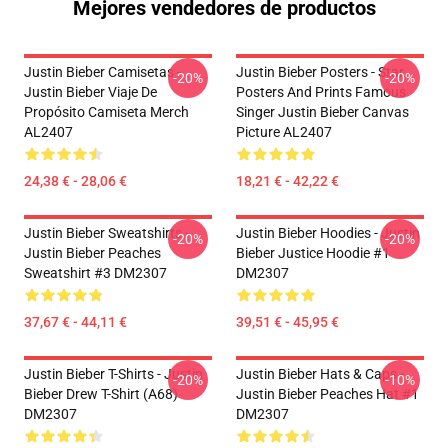
Mejores vendedores de productos
Justin Bieber Camisetas -
Justin Bieber Posters - Star
-20%
-20%
Justin Bieber Viaje De
Posters And Prints Famous
Propósito Camiseta Merch
Singer Justin Bieber Canvas
AL2407
Picture AL2407
24,38 € - 28,06 €
18,21 € - 42,22 €
Justin Bieber Sweatshirts -
Justin Bieber Hoodies - Justin
-20%
-20%
Justin Bieber Peaches
Bieber Justice Hoodie #1
Sweatshirt #3 DM2307
DM2307
37,67 € - 44,11 €
39,51 € - 45,95 €
Justin Bieber T-Shirts - Justin
Justin Bieber Hats & Caps -
-20%
-10%
Bieber Drew T-Shirt (A68)
Justin Bieber Peaches Hat #1
DM2307
DM2307