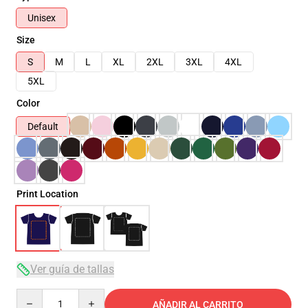
Unisex
Size
S
M
L
XL
2XL
3XL
4XL
5XL
Color
Default
Print Location
Ver guía de tallas
Quantity
AÑADIR AL CARRITO