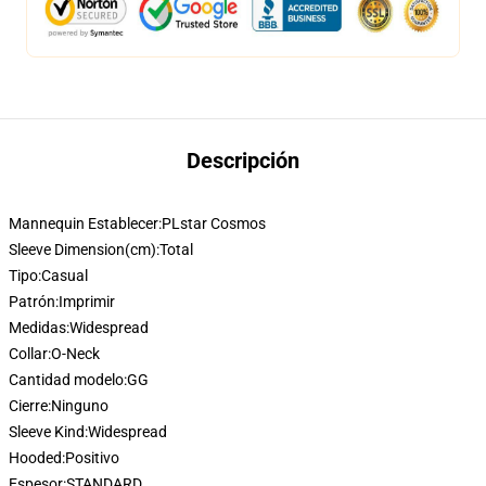
Descripción
Mannequin Establecer:
PLstar Cosmos
Sleeve Dimension(cm):
Total
Tipo:
Casual
Patrón:
Imprimir
Medidas:
Widespread
Collar:
O-Neck
Cantidad modelo:
GG
Cierre:
Ninguno
Sleeve Kind:
Widespread
Hooded:
Positivo
Espesor:
STANDARD