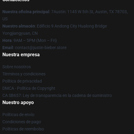
Nuestra oficina principal
: 7Austin: 1145 W 5th St, Austin, TX 78703,
US
Nuestro almacén
: Edificio 9 Andong City Hualong Bridge
Yongjiangyuan, CN
Hora
: 9AM – 5PM (Mon – Fri)
Email
: contact@justin-bieber.store
Nuestra empresa
Sobre nosotros
Términos y condiciones
Política de privacidad
DMCA - Política de Copyright
CA SB657: Ley de transparencia en la cadena de suministro
Nuestro apoyo
Políticas de envío
Condiciones de pago
Políticas de reembolso