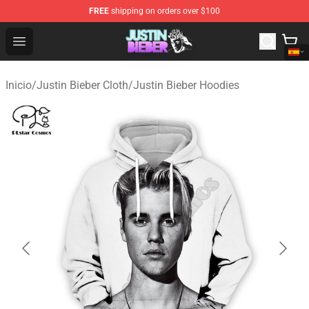
FREE
shipping on orders over $100
Justin Bieber Store - Official Justin Bieber Merchandise 
Open menu
Inicio
/
Justin Bieber Cloth
/
Justin Bieber Hoodies