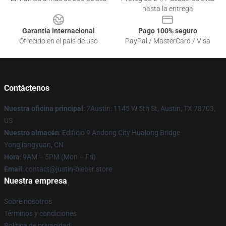
hasta la entrega
Garantía internacional
Pago 100% seguro
Ofrecido en el país de uso
PayPal / MasterCard / Visa
Contáctenos
Nuestra oficina principal
: 7Austin: 1145 W 5th St, Austin, TX 78703,
US
Nuestro almacén
: Edificio 9 Andong City Hualong Bridge
Yongjiangyuan, CN
Hora
: 9AM – 5PM (Mon – Fri)
Email
: contact@justin-bieber.store
Nuestra empresa
Sobre nosotros
Términos y condiciones
Política de privacidad