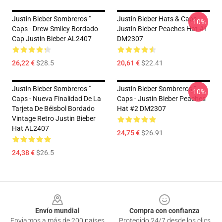
Justin Bieber Sombreros "
Justin Bieber Hats & Caps -
-10%
Caps - Drew Smiley Bordado
Justin Bieber Peaches Hat #1
Cap Justin Bieber AL2407
DM2307
26,22 €
$28.5
20,61 €
$22.41
Justin Bieber Sombreros "
Justin Bieber Sombreros "
-10%
Caps - Nueva Finalidad De La
Caps - Justin Bieber Peaches
Tarjeta De Béisbol Bordado
Hat #2 DM2307
Vintage Retro Justin Bieber
Hat AL2407
24,75 €
$26.91
24,38 €
$26.5
Footer
Envío mundial
Compra con confianza
Enviamos a más de 200 países
Protegido 24/7 desde los clics