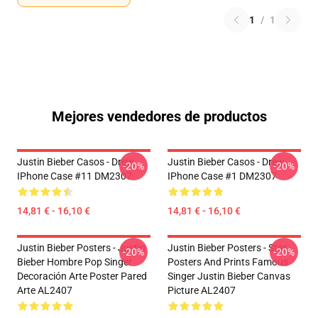
1
/
1
Mejores vendedores de productos
Justin Bieber Casos - Drew
Justin Bieber Casos - Drew
-20%
-20%
IPhone Case #11 DM2307
IPhone Case #1 DM2307
14,81 € - 16,10 €
14,81 € - 16,10 €
Justin Bieber Posters - Justin
Justin Bieber Posters - Star
-20%
-20%
Bieber Hombre Pop Singer
Posters And Prints Famous
Decoración Arte Poster Pared
Singer Justin Bieber Canvas
Arte AL2407
Picture AL2407