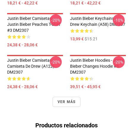
18,21 € - 42,22 €
18,21 € - 42,22 €
Justin Bieber Camisetas -
Justin Bieber Keychains -
-20%
-10%
Justin Bieber Peaches T-Shirt
Drew Keychain (A58) DM2307
#3 DM2307
13,99 €
$15.21
24,38 € - 28,06 €
Justin Bieber Camisetas -
Justin Bieber Hoodies - Justin
-20%
-20%
Camiseta De Drew (A122)
Bieber Changes Hoodie #3
DM2307
DM2307
24,38 € - 28,06 €
39,51 € - 45,95 €
VER MÁS
Productos relacionados