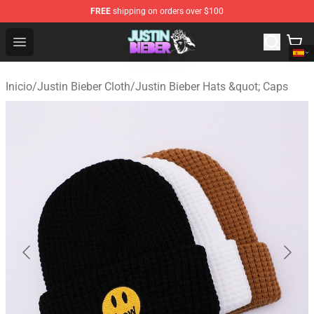
FREE
shipping on orders over $100
Justin Bieber Store - Official Justin Bieber Merchandise 
Open menu
Inicio
/
Justin Bieber Cloth
/
Justin Bieber Hats &quot; Caps