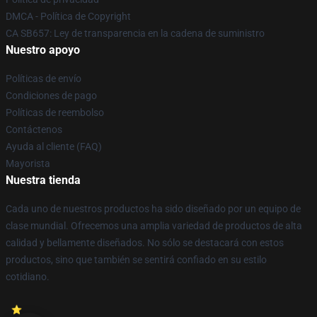
DMCA - Política de Copyright
CA SB657: Ley de transparencia en la cadena de suministro
Nuestro apoyo
Políticas de envío
Condiciones de pago
Políticas de reembolso
Contáctenos
Ayuda al cliente (FAQ)
Mayorista
Nuestra tienda
Cada uno de nuestros productos ha sido diseñado por un equipo de
clase mundial. Ofrecemos una amplia variedad de productos de alta
calidad y bellamente diseñados. No sólo se destacará con estos
productos, sino que también se sentirá confiado en su estilo
cotidiano.