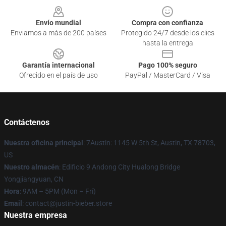
Envío mundial
Compra con confianza
Enviamos a más de 200 países
Protegido 24/7 desde los clics
hasta la entrega
Garantía internacional
Pago 100% seguro
Ofrecido en el país de uso
PayPal / MasterCard / Visa
Contáctenos
Nuestra oficina principal
: 7Austin: 1145 W 5th St, Austin, TX 78703,
US
Nuestro almacén
: Edificio 9 Andong City Hualong Bridge
Yongjiangyuan, CN
Hora
: 9AM – 5PM (Mon – Fri)
Email
: contact@justin-bieber.store
Nuestra empresa