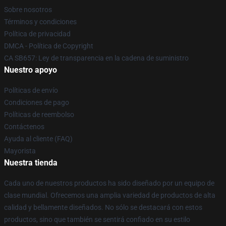
Sobre nosotros
Términos y condiciones
Política de privacidad
DMCA - Política de Copyright
CA SB657: Ley de transparencia en la cadena de suministro
Nuestro apoyo
Políticas de envío
Condiciones de pago
Políticas de reembolso
Contáctenos
Ayuda al cliente (FAQ)
Mayorista
Nuestra tienda
Cada uno de nuestros productos ha sido diseñado por un equipo de
clase mundial. Ofrecemos una amplia variedad de productos de alta
calidad y bellamente diseñados. No sólo se destacará con estos
productos, sino que también se sentirá confiado en su estilo