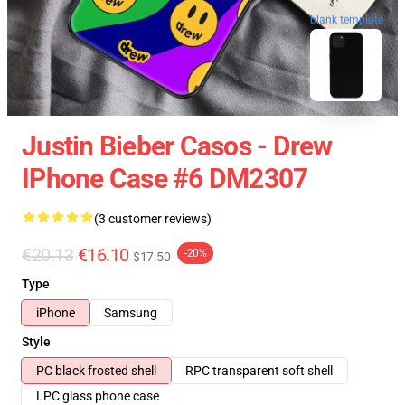
blank template
Justin Bieber Casos - Drew
IPhone Case #6 DM2307
(3 customer reviews)
€20.13
€16.10
-20%
$17.50
Type
iPhone
Samsung
Style
PC black frosted shell
RPC transparent soft shell
LPC glass phone case