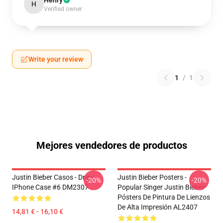
Henry
H
Verified owner
Write your review
1
/
1
Mejores vendedores de productos
Justin Bieber Casos - Drew
Justin Bieber Posters -
-20%
-20%
IPhone Case #6 DM2307
Popular Singer Justin Bieber
Pósters De Pintura De Lienzos
De Alta Impresión AL2407
14,81 € - 16,10 €