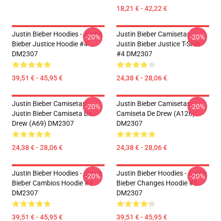
18,21 € - 42,22 €
Justin Bieber Hoodies - Justin
Justin Bieber Camisetas -
-20%
-20%
Bieber Justice Hoodie #4
Justin Bieber Justice T-Shirt
DM2307
#4 DM2307
39,51 € - 45,95 €
24,38 € - 28,06 €
Justin Bieber Camisetas -
Justin Bieber Camisetas -
-20%
-20%
Justin Bieber Camiseta De
Camiseta De Drew (A126)
Drew (A69) DM2307
DM2307
24,38 € - 28,06 €
24,38 € - 28,06 €
Justin Bieber Hoodies - Justin
Justin Bieber Hoodies - Justin
-20%
-20%
Bieber Cambios Hoodie #4
Bieber Changes Hoodie #3
DM2307
DM2307
39,51 € - 45,95 €
39,51 € - 45,95 €