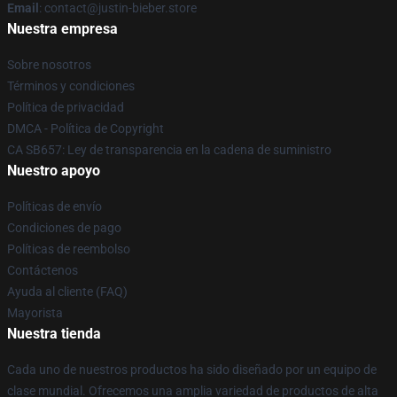
Email
: contact@justin-bieber.store
Nuestra empresa
Sobre nosotros
Términos y condiciones
Política de privacidad
DMCA - Política de Copyright
CA SB657: Ley de transparencia en la cadena de suministro
Nuestro apoyo
Políticas de envío
Condiciones de pago
Políticas de reembolso
Contáctenos
Ayuda al cliente (FAQ)
Mayorista
Nuestra tienda
Cada uno de nuestros productos ha sido diseñado por un equipo de
clase mundial. Ofrecemos una amplia variedad de productos de alta