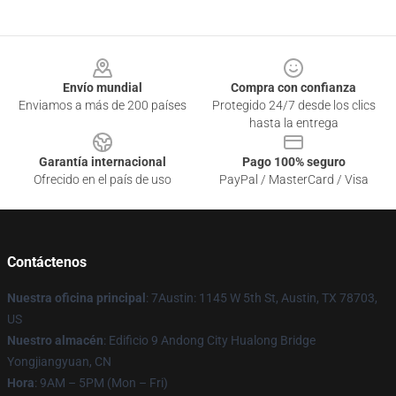
Footer
Envío mundial
Compra con confianza
Enviamos a más de 200 países
Protegido 24/7 desde los clics
hasta la entrega
Garantía internacional
Pago 100% seguro
Ofrecido en el país de uso
PayPal / MasterCard / Visa
Contáctenos
Nuestra oficina principal
: 7Austin: 1145 W 5th St, Austin, TX 78703,
US
Nuestro almacén
: Edificio 9 Andong City Hualong Bridge
Yongjiangyuan, CN
Hora
: 9AM – 5PM (Mon – Fri)