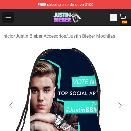
FREE
shipping on orders over $100
Justin Bieber Store - Official Justin Bieber Merchandise 
Open menu
Inicio
/
Justin Bieber Accesorios
/
Justin Bieber Mochilas