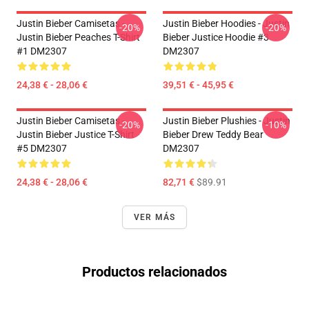
Justin Bieber Camisetas -
Justin Bieber Hoodies - Justin
-20%
-20%
Justin Bieber Peaches T-Shirt
Bieber Justice Hoodie #3
#1 DM2307
DM2307
24,38 € - 28,06 €
39,51 € - 45,95 €
Justin Bieber Camisetas -
Justin Bieber Plushies - Justin
-20%
-10%
Justin Bieber Justice T-Shirt
Bieber Drew Teddy Bear
#5 DM2307
DM2307
24,38 € - 28,06 €
82,71 €
$89.91
VER MÁS
Productos relacionados