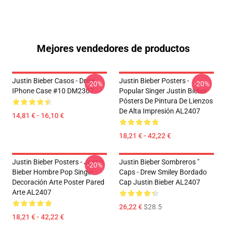
Mejores vendedores de productos
Justin Bieber Casos - Drew
Justin Bieber Posters -
-20%
-20%
IPhone Case #10 DM2307
Popular Singer Justin Bieber
Pósters De Pintura De Lienzos
De Alta Impresión AL2407
14,81 € - 16,10 €
18,21 € - 42,22 €
Justin Bieber Posters - Justin
Justin Bieber Sombreros "
-20%
Bieber Hombre Pop Singer
Caps - Drew Smiley Bordado
Decoración Arte Poster Pared
Cap Justin Bieber AL2407
Arte AL2407
26,22 €
$28.5
18,21 € - 42,22 €