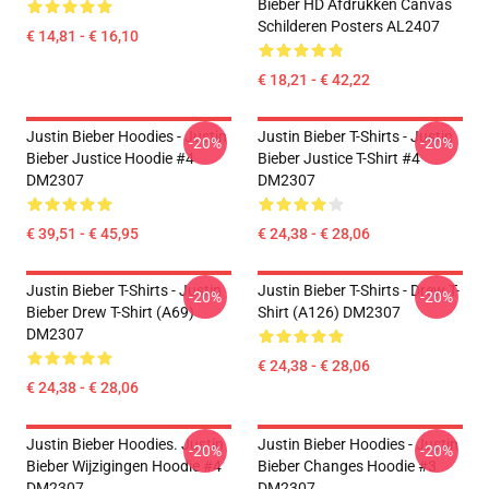
Bieber HD Afdrukken Canvas
Schilderen Posters AL2407
€ 14,81 - € 16,10
€ 18,21 - € 42,22
Justin Bieber Hoodies - Justin
Justin Bieber T-Shirts - Justin
-20%
-20%
Bieber Justice Hoodie #4
Bieber Justice T-Shirt #4
DM2307
DM2307
€ 39,51 - € 45,95
€ 24,38 - € 28,06
Justin Bieber T-Shirts - Justin
Justin Bieber T-Shirts - Drew T-
-20%
-20%
Bieber Drew T-Shirt (A69)
Shirt (A126) DM2307
DM2307
€ 24,38 - € 28,06
€ 24,38 - € 28,06
Justin Bieber Hoodies. Justin
Justin Bieber Hoodies - Justin
-20%
-20%
Bieber Wijzigingen Hoodie #4
Bieber Changes Hoodie #3
DM2307
DM2307