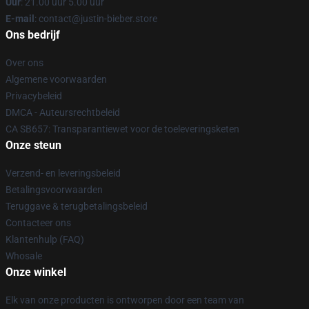
Uur
: 21.00 uur 5.00 uur
E-mail
: contact@justin-bieber.store
Ons bedrijf
Over ons
Algemene voorwaarden
Privacybeleid
DMCA - Auteursrechtbeleid
CA SB657: Transparantiewet voor de toeleveringsketen
Onze steun
Verzend- en leveringsbeleid
Betalingsvoorwaarden
Teruggave & terugbetalingsbeleid
Contacteer ons
Klantenhulp (FAQ)
Whosale
Onze winkel
Elk van onze producten is ontworpen door een team van