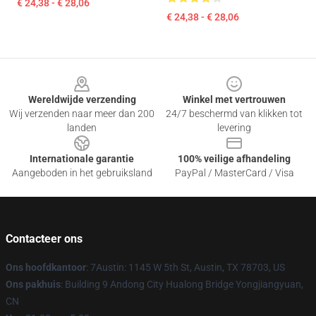
€ 24,38 - € 28,06
€ 24,38 - € 28,06
Footer
Wereldwijde verzending
Winkel met vertrouwen
Wij verzenden naar meer dan 200
24/7 beschermd van klikken tot
landen
levering
Internationale garantie
100% veilige afhandeling
Aangeboden in het gebruiksland
PayPal / MasterCard / Visa
Contacteer ons
Ons hoofdkantoor
: 7Austin: 1145 W 5th St, Austin, TX 78703, US
Ons pakhuis
: Building 9 Andong City Hualong Bridge Yongjiangyuan,
CN