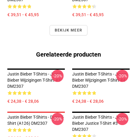
€ 39,51 - € 45,95
€ 39,51 - € 45,95
BEKIJK MEER
Gerelateerde producten
Justin Bieber T-Shirts - Justin
Justin Bieber T-Shirts - Justin
-20%
-20%
Bieber Wijzigingen T-Shirt #3
Bieber Wijzigingen T-Shirt #4
DM2307
DM2307
€ 24,38 - € 28,06
€ 24,38 - € 28,06
Justin Bieber T-Shirts - Drew T-
Justin Bieber T-Shirts - Justin
-20%
-20%
Shirt (A126) DM2307
Bieber Justice T-Shirt #3
DM2307