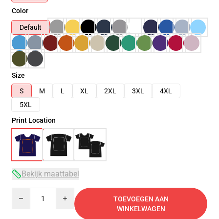
Color
Default
Size
S
M
L
XL
2XL
3XL
4XL
5XL
Print Location
Bekijk maattabel
Quantity
TOEVOEGEN AAN
WINKELWAGEN