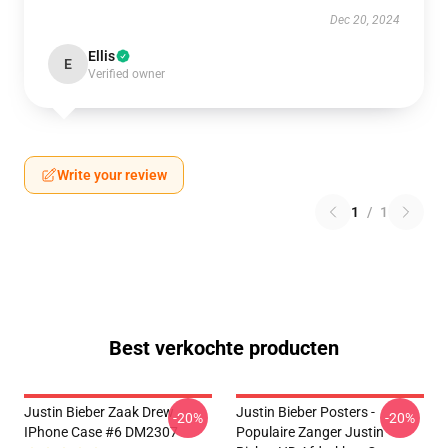
Dec 20, 2024
Ellis
E
Verified owner
Write your review
1
/
1
Best verkochte producten
Justin Bieber Zaak Drew
Justin Bieber Posters -
-20%
-20%
IPhone Case #6 DM2307
Populaire Zanger Justin