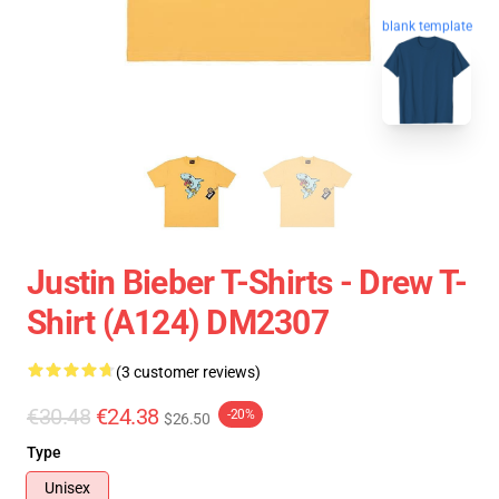
blank template
Justin Bieber T-Shirts - Drew T-
Shirt (A124) DM2307
(3 customer reviews)
€30.48
€24.38
-20%
$26.50
Type
Unisex