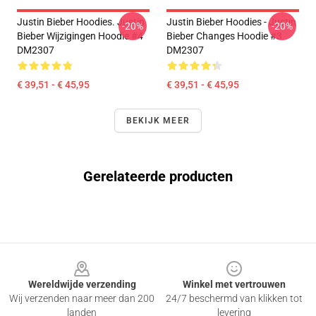
Justin Bieber Hoodies. Justin
Justin Bieber Hoodies - Justin
-20%
-20%
Bieber Wijzigingen Hoodie #4
Bieber Changes Hoodie #3
DM2307
DM2307
€ 39,51 - € 45,95
€ 39,51 - € 45,95
BEKIJK MEER
Gerelateerde producten
Footer
Wereldwijde verzending
Winkel met vertrouwen
Wij verzenden naar meer dan 200
24/7 beschermd van klikken tot
landen
levering