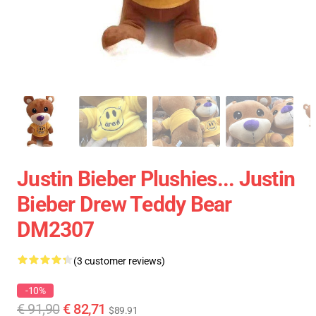
Justin Bieber Plushies... Justin
Bieber Drew Teddy Bear
DM2307
(3 customer reviews)
-10%
€ 91,90
€ 82,71
$89.91