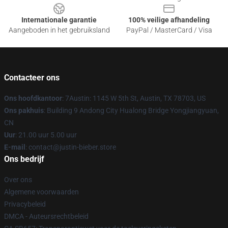
Internationale garantie
100% veilige afhandeling
Aangeboden in het gebruiksland
PayPal / MasterCard / Visa
Contacteer ons
Ons hoofdkantoor
: 7Austin: 1145 W 5th St, Austin, TX 78703, US
Ons pakhuis
: Building 9 Andong City Hualong Bridge Yongjiangyuan,
CN
Uur
: 21.00 uur 5.00 uur
E-mail
: contact@justin-bieber.store
Ons bedrijf
Over ons
Algemene voorwaarden
Privacybeleid
DMCA - Auteursrechtbeleid