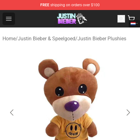
FREE
shipping on orders over $100
Justin Bieber Store - Official Justin Bieber Merchandise 
Open menu
Home
/
Justin Bieber & Speelgoed
/
Justin Bieber Plushies