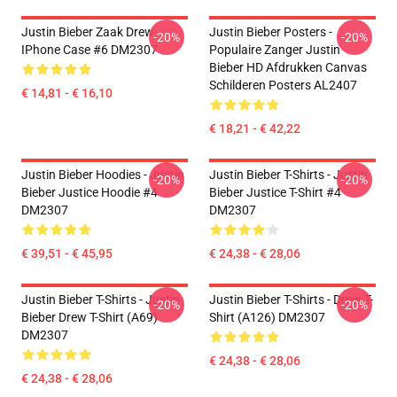
Justin Bieber Zaak Drew
Justin Bieber Posters -
-20%
-20%
IPhone Case #6 DM2307
Populaire Zanger Justin
Bieber HD Afdrukken Canvas
Schilderen Posters AL2407
€ 14,81 - € 16,10
€ 18,21 - € 42,22
Justin Bieber Hoodies - Justin
Justin Bieber T-Shirts - Justin
-20%
-20%
Bieber Justice Hoodie #4
Bieber Justice T-Shirt #4
DM2307
DM2307
€ 39,51 - € 45,95
€ 24,38 - € 28,06
Justin Bieber T-Shirts - Justin
Justin Bieber T-Shirts - Drew T-
-20%
-20%
Bieber Drew T-Shirt (A69)
Shirt (A126) DM2307
DM2307
€ 24,38 - € 28,06
€ 24,38 - € 28,06