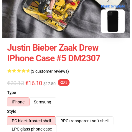
blank template
Justin Bieber Zaak Drew
IPhone Case #5 DM2307
(3 customer reviews)
€20.13
€16.10
-20%
$17.50
Type
iPhone
Samsung
Style
PC black frosted shell
RPC transparent soft shell
LPC glass phone case