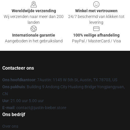
Wereldwijde verzending
Winkel met vertrouwen
Wij verzenden naar meer dan 200
24/7 beschermd van klikken tot
landen
levering
Internationale garantie
100% veilige afhandeling
Aangeboden in het gebruiksland
PayPal / MasterCard / Visa
Contacteer ons
Ons hoofdkantoor
: 7Austin: 1145 W 5th St, Austin, TX 78703, US
Ons pakhuis
: Building 9 Andong City Hualong Bridge Yongjiangyuan,
CN
Uur
: 21.00 uur 5.00 uur
E-mail
: contact@justin-bieber.store
Ons bedrijf
Over ons