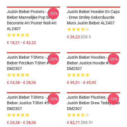
Justin Bieber Posters - Justin
Justin Bieber Hoeden En Caps
-20%
Bieber Mannelijke Pop Singer
- Drew Smiley Geborduurde
Decoratie Art Poster Wall Art
Muts Justin Bieber AL2407
AL2407
€ 26,22
$28.5
€ 18,21 - € 42,22
Justin Bieber T-Shirts - Justin
Justin Bieber Hoodies - Justin
-20%
-20%
Bieber Perziken T-Shirt #1
Bieber Justice Hoodie #3
DM2307
DM2307
€ 24,38 - € 28,06
€ 39,51 - € 45,95
Justin Bieber T-Shirts - Justin
Justin Bieber Plushies...
-20%
-10%
Bieber Justice T-Shirt #5
Justin Bieber Drew Teddy Bear
DM2307
DM2307
€ 24,38 - € 28,06
€ 82,71
$89.91