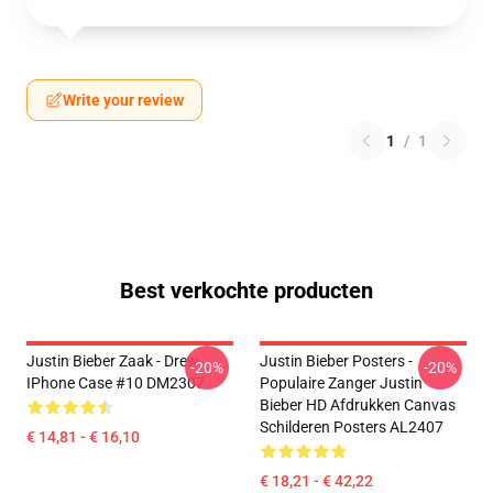
Write your review
1
/
1
Best verkochte producten
Justin Bieber Zaak - Drew
Justin Bieber Posters -
-20%
-20%
IPhone Case #10 DM2307
Populaire Zanger Justin
Bieber HD Afdrukken Canvas
Schilderen Posters AL2407
€ 14,81 - € 16,10
€ 18,21 - € 42,22