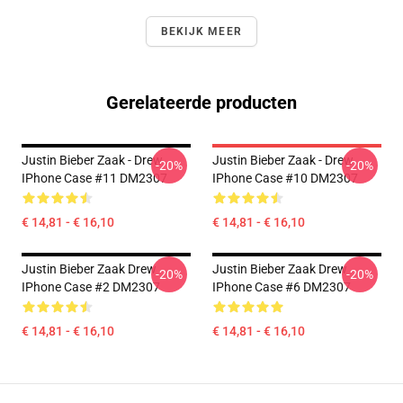
BEKIJK MEER
Gerelateerde producten
Justin Bieber Zaak - Drew
Justin Bieber Zaak - Drew
-20%
-20%
IPhone Case #11 DM2307
IPhone Case #10 DM2307
€ 14,81 - € 16,10
€ 14,81 - € 16,10
Justin Bieber Zaak Drew
Justin Bieber Zaak Drew
-20%
-20%
IPhone Case #2 DM2307
IPhone Case #6 DM2307
€ 14,81 - € 16,10
€ 14,81 - € 16,10
Footer