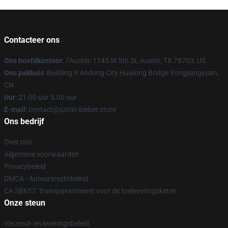
Contacteer ons
Ons hoofdkantoor
: 7Austin: 1145 W 5th St, Austin, TX 78703, US
Ons pakhuis
: Building 9 Andong City Hualong Bridge Yongjiangyuan,
CN
Uur
: 21.00 uur 5.00 uur
E-mail
: contact@justin-bieber.store
Ons bedrijf
Over ons
Algemene voorwaarden
Privacybeleid
DMCA - Auteursrechtbeleid
CA SB657: Transparantiewet voor de toeleveringsketen
Onze steun
Verzend- en leveringsbeleid