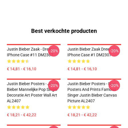
Best verkochte producten
Justin Bieber Zaak - Drew
Justin Bieber Zaak Drew
-20%
-20%
IPhone Case #11 DM2307
IPhone Case #1 DM2307
€ 14,81 - € 16,10
€ 14,81 - € 16,10
Justin Bieber Posters - Justin
Justin Bieber Posters - Star
-20%
-20%
Bieber Mannelijke Pop Singer
Posters And Prints Famous
Decoratie Art Poster Wall Art
Singer Justin Bieber Canvas
AL2407
Picture AL2407
€ 18,21 - € 42,22
€ 18,21 - € 42,22