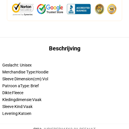
Beschrijving
Geslacht: Unisex
Merchandise Type:
Hoodie
Sleeve Dimension(cm):
Vol
Patroon aType:
Brief
Dikte:
Fleece
Kledingdimensie:
Vaak
Sleeve Kind:
Vaak
Levering:
Katoen