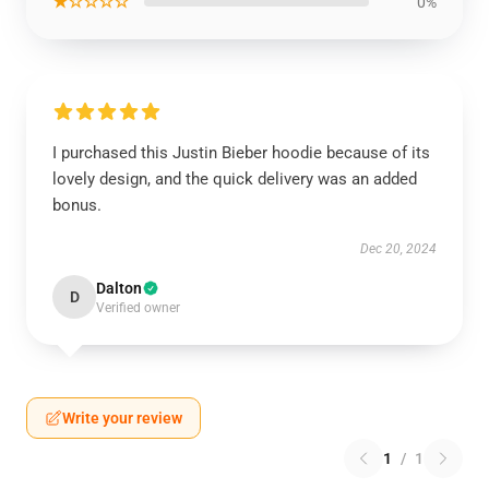
★☆☆☆☆
0%
I purchased this Justin Bieber hoodie because of its
lovely design, and the quick delivery was an added
bonus.
Dec 20, 2024
Dalton
D
Verified owner
Write your review
1
/
1