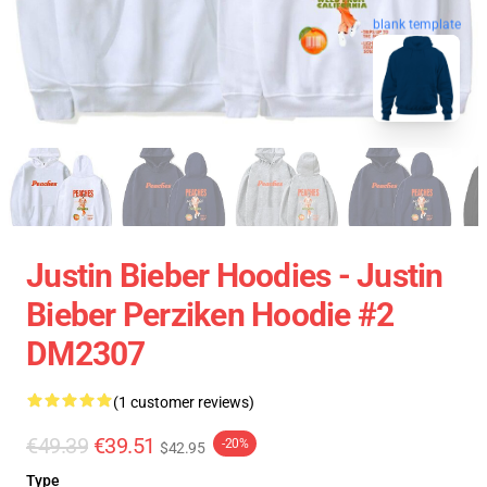
blank template
Justin Bieber Hoodies - Justin
Bieber Perziken Hoodie #2
DM2307
(1 customer reviews)
€49.39
€39.51
-20%
$42.95
Type