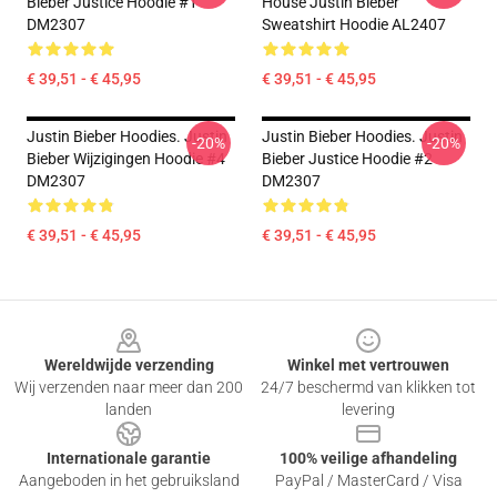
Bieber Justice Hoodie #1
House Justin Bieber
DM2307
Sweatshirt Hoodie AL2407
€ 39,51 - € 45,95
€ 39,51 - € 45,95
Justin Bieber Hoodies. Justin
Justin Bieber Hoodies. Justin
-20%
-20%
Bieber Wijzigingen Hoodie #4
Bieber Justice Hoodie #2
DM2307
DM2307
€ 39,51 - € 45,95
€ 39,51 - € 45,95
Footer
Wereldwijde verzending
Winkel met vertrouwen
Wij verzenden naar meer dan 200
24/7 beschermd van klikken tot
landen
levering
Internationale garantie
100% veilige afhandeling
Aangeboden in het gebruiksland
PayPal / MasterCard / Visa