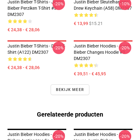
Justin Bieber T-Shirts - Justin
Justin Bieber Sleutelhangers -
-20%
-10%
Bieber Perziken T-Shirt #3
Drew Keychain (A58) DM2307
DM2307
€ 13,99
$15.21
€ 24,38 - € 28,06
Justin Bieber T-Shirts - Drew T-
Justin Bieber Hoodies - Justin
-20%
-20%
Shirt (A122) DM2307
Bieber Changes Hoodie #3
DM2307
€ 24,38 - € 28,06
€ 39,51 - € 45,95
BEKIJK MEER
Gerelateerde producten
Justin Bieber Hoodies - Justin
Justin Bieber Hoodies - Drew
-20%
-20%