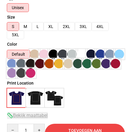
Unisex
Size
S
M
L
XL
2XL
3XL
4XL
5XL
Color
Default
Print Location
Bekijk maattabel
Quantity
TOEVOEGEN AAN