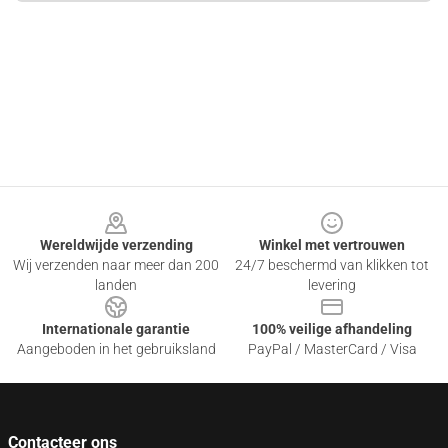
Footer
Wereldwijde verzending
Winkel met vertrouwen
Wij verzenden naar meer dan 200
24/7 beschermd van klikken tot
landen
levering
Internationale garantie
100% veilige afhandeling
Aangeboden in het gebruiksland
PayPal / MasterCard / Visa
Contacteer ons