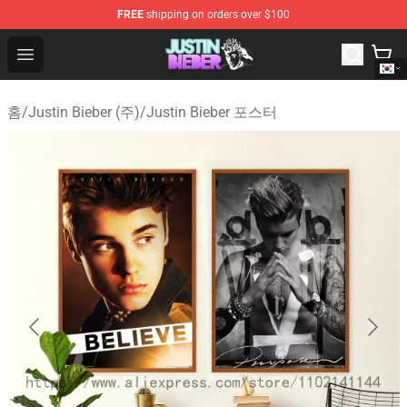
FREE
shipping on orders over $100
Justin Bieber Store - Official Justin Bieber Merchandise 
Open menu
홈
/
Justin Bieber (주)
/
Justin Bieber 포스터