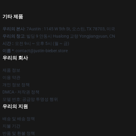
기타 제품
우리의 본사
: 7Austin : 1145 W 5th St, 오스틴, TX 78703, 미국
우리의 창고
: 빌딩 9 안동시 Hualong 교량 Yongjiangyuan, CN
시간 :
: 오전 9시 ~ 오후 5시 (월 ~ 금)
이름 *
: contact@justin-bieber.store
우리의 회사
제품 정보
이용 약관
개인 정보 정책
DMCA - 저작권 정책
모델 번호: 공급망 투명성 행위
우리의 지원
배송 및 배송 정책
지불 기간
반품 및 환불 정책