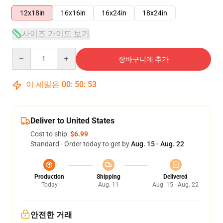
12x18in
16x16in
16x24in
18x24in
사이즈 가이드 보기
Quantity
장바구니에 추가
이 세일은
00
:
50
:
52
Deliver to United States
Cost to ship:
$6.99
Standard - Order today to get by
Aug. 15 - Aug. 22
Production
Shipping
Delivered
Today
Aug. 11
Aug. 15 - Aug. 22
안전한 거래