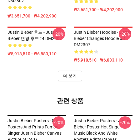
DM2307
₩3,651,700 - ₩4,202,900
₩3,651,700 - ₩4,202,900
Justin Bieber 후드 - Justin
Justin Bieber Hoodies - Justin
-20%
-20%
Bieber 변경 후드#4 DM2307
Bieber Changes Hoodie #3
DM2307
₩5,918,510 - ₩6,883,110
₩5,918,510 - ₩6,883,110
더 보기
관련 상품
Justin Bieber Posters - Star
Justin Bieber Posters - Justin
-20%
-20%
Posters And Prints Famous
Bieber Poster Hot Singer
Singer Justin Bieber Canvas
Music Black And White
Picture AL2407
Posters Prints Canvas