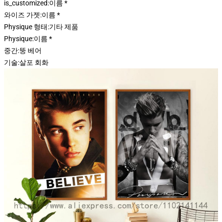
is_customized:
이름 *
와이즈 가젯:
이름 *
Physique 형태:
기타 제품
Physique:
이름 *
중간:
뚱 베어
기술:
살포 회화